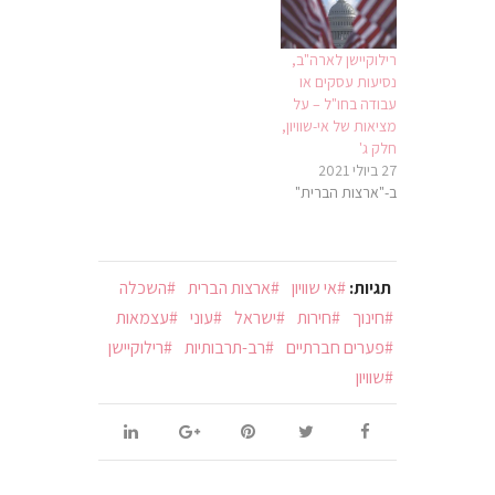
רילוקיישן לארה"ב,
נסיעות עסקים או
עבודה בחו"ל – על
מציאות של אי-שוויון,
חלק ג'
27 ביולי 2021
ב-"ארצות הברית"
תגיות:
אי שוויון
ארצות הברית
השכלה
חינוך
חירות
ישראל
עוני
עצמאות
פערים חברתיים
רב-תרבותיות
רילוקיישן
שוויון