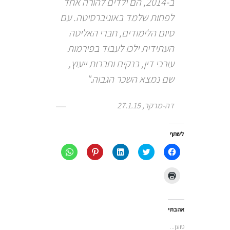
ב-2014, הם ילדים להורה אחד
לפחות שלמד באוניברסיטה. עם
סיום הלימודים, חברי האליטה
העתידית ילכו לעבוד בפירמות
עורכי דין, בנקים וחברות ייעוץ,
שם נמצא השכר הגבוה."
דה-מרקר, 27.1.15
לשתף
לחיצה
לחצו
לחצו
לחץ
לחיצה
לשיתוף
כדי
כדי
כדי
לשיתוף
בפייסבוק
לשתף
לשתף
לשתף
ב-
(נפתח
בטוויטר
ב
ב-
WhatsApp
לחצו
בחלון
(נפתח
LinkedIn
Pinterest
(נפתח
כדי
חדש)
בחלון
(נפתח
(נפתח
בחלון
להדפיס
חדש)
בחלון
בחלון
חדש)
(נפתח
חדש)
חדש)
בחלון
חדש)
אהבתי
טוען...