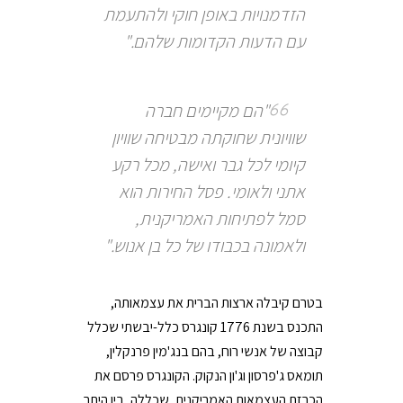
הזדמנויות באופן חוקי ולהתעמת
עם הדעות הקדומות שלהם."
"הם מקיימים חברה
שוויונית שחוקתה מבטיחה שוויון
קיומי לכל גבר ואישה, מכל רקע
אתני ולאומי. פסל החירות הוא
סמל לפתיחות האמריקנית,
ולאמונה בכבודו של כל בן אנוש."
בטרם קיבלה ארצות הברית את עצמאותה,
התכנס בשנת 1776 קונגרס כלל-יבשתי שכלל
קבוצה של אנשי רוח, בהם בנג'מין פרנקלין,
תומאס ג'פרסון וג'ון הנקוק. הקונגרס פרסם את
הכרזת העצמאות האמריקנית, שכללה, בין היתר,