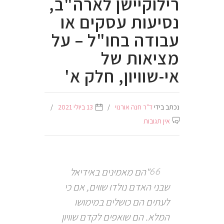
רילוקיישן לארה"ב,
נסיעות עסקים או
עבודה בחו"ל – על
מציאות של
אי-שוויון, חלק א'
נכתב בידי
ד"ר חנה אורנוי
13 ביולי 2021
אין תגובות
"הם מאמינים באידיאל
שבני האדם נולדו שווים, אם כי
לעתים הם כושלים במימושו
המלא. הם שואפים לקדם שוויון