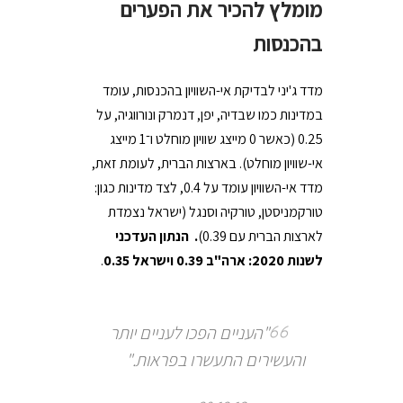
מומלץ להכיר את הפערים
בהכנסות
מדד ג'יני לבדיקת אי-השוויון בהכנסות, עומד
במדינות כמו שבדיה, יפן, דנמרק ונורווגיה, על
0.25 (כאשר 0 מייצג שוויון מוחלט ו־1 מייצג
אי-שוויון מוחלט). בארצות הברית, לעומת זאת,
מדד אי-השוויון עומד על 0.4, לצד מדינות כגון:
טורקמניסטן, טורקיה וסנגל (ישראל נצמדת
לארצות הברית עם 0.39)
. הנתון העדכני
לשנות 2020: ארה"ב 0.39 וישראל 0.35
.
"העניים הפכו לעניים יותר
והעשירים התעשרו בפראות."