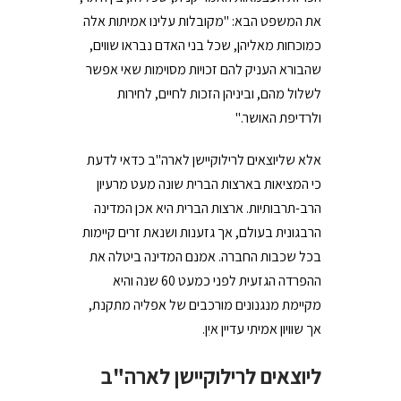
את המשפט הבא: "מקובלות עלינו אמיתות אלה
כמוכחות מאליהן, שכל בני האדם נבראו שווים,
שהבורא העניק להם זכויות מסוימות שאי אפשר
לשלול מהם, וביניהן הזכות לחיים, לחירות
ולרדיפת האושר."
אלא שליוצאים לרילוקיישן לארה"ב כדאי לדעת
כי המציאות בארצות הברית שונה מעט מרעיון
הרב-תרבותיות. ארצות הברית היא אכן המדינה
הרבגונית בעולם, אך גזענות ושנאת זרים קיימות
בכל שכבות החברה. אמנם המדינה ביטלה את
ההפרדה הגזעית לפני כמעט 60 שנה והיא
מקיימת מנגנונים מורכבים של אפליה מתקנת,
אך שוויון אמיתי עדיין איִן.
ליוצאים לרילוקיישן לארה"ב