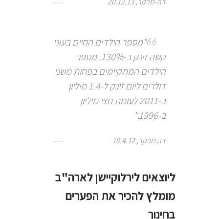
דה-מרקר, 20.12.13
"מספר הילדים החיים בעוני
קשה זינק ב-130%. מספר
הילדים המתקיימים בפחות משני
דולרים ליום זינק ל-1.4 מיליון
ב-2011 לעומת חצי מיליון
ב-1996."
דה מרקר, 10.4.12
ליוצאים לירלוקיישן לארה"ב
מומלץ להכיר את הפערים
בחינוך