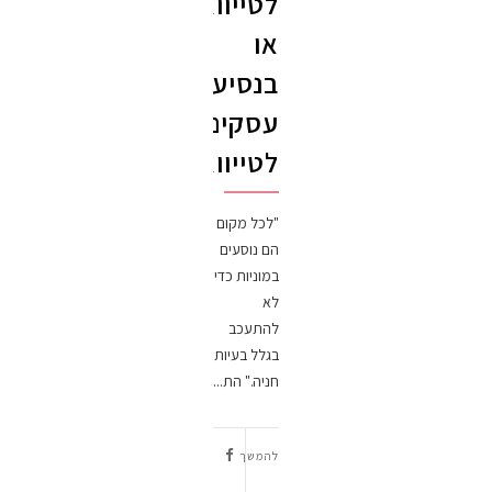
לטייוואן
או
בנסיעות
עסקים
לטייוואן
"לכל מקום
הם נוסעים
במוניות כדי
לא
להתעכב
בגלל בעיות
חניה." הת...
להמשך