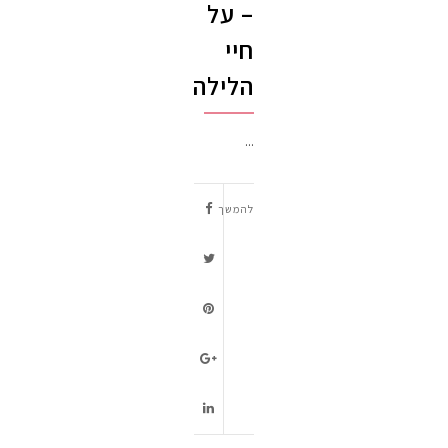
– על
חיי
הלילה
...
להמשך