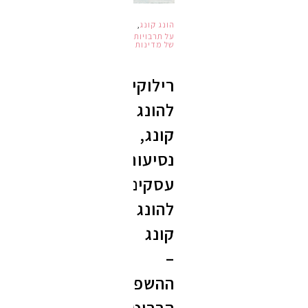
הונג קונג
,
על תרבויות
של מדינות
רילוקיישן
להונג
קונג,
נסיעות
עסקים
להונג
קונג
–
ההשפעה
הבריטית