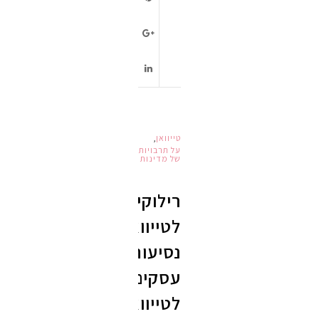
טייוואן
,
על תרבויות
של מדינות
רילוקיישן
לטייוואן,
נסיעות
עסקים
לטייוואן