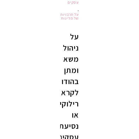
עסקים
,
על תרבויות
של מדינות
על
ניהול
משא
ומתן
בהודו
לקראת
רילוקיישן
או
נסיעת
עסקים