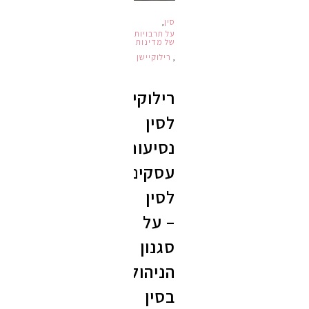
סין
,
על תרבויות
של מדינות
,
רילוקיישן
רילוקיישן
לסין
נסיעות
עסקים
לסין
– על
סגנון
הניהול
בסין