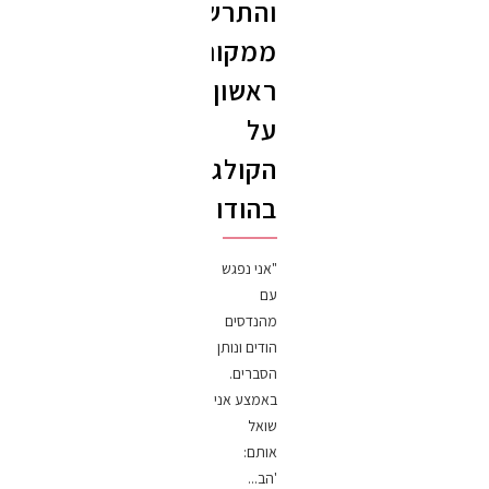
והתרשמויות
ממקור
ראשון
על
הקולגות
בהודו
"אני נפגש
עם
מהנדסים
הודים ונותן
הסברים.
באמצע אני
שואל
אותם:
'הב...