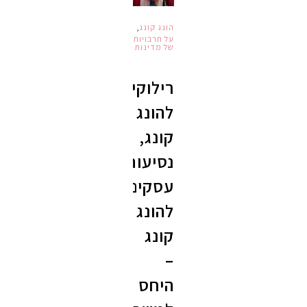
הונג קונג
,
על תרבויות
של מדינות
רילוקיישן
להונג
קונג,
נסיעות
עסקים
להונג
קונג
–
היחס