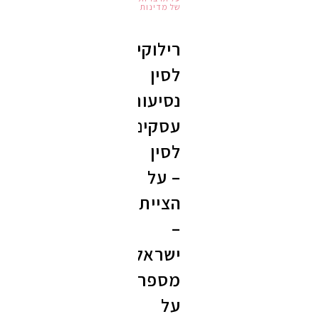
של מדינות
רילוקיישן
לסין
נסיעות
עסקים
לסין
– על
הצייתנות
–
ישראלים
מספרים
על