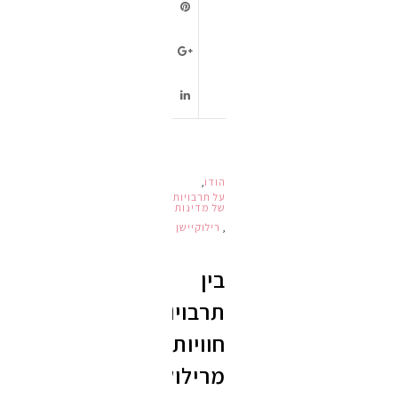
הודו
,
על תרבויות
של מדינות
,
רילוקיישן
בין
תרבויות:
חוויות
מרילוקיישן