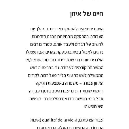
חיים של איזון
השבדים יוצאים להפסקות ארוכות במהלך יום
העבודה. ההפסקה מבחינתם נותנת הזדמנות
לחשוב על דברים ולעבד אותם. ספרדים רבים
נוהגים לאכול בבית בהפסקת צהרים ואם תשאלו
הולנדים ויוונים הרי שמבחינתם תרבות הפנאי ו/או
המשפחה קודמים לעבודה. גם בבריטניה ראש
הממשלה לשעבר טוני בלייר פעל רבות לקידום
האיזון עבודה – משפחה באמצעות חקיקה
ויוזמות שונות. הדנים יעבדו היטב בזמן העבודה
אבל בימי חופשה יכבו את הטלפונים – חופשה
היא חופשה!
עבור הצרפתים, ה-qualite' de la vie (איכות
החיים) היא החשובה במעלה. הם מייחסים