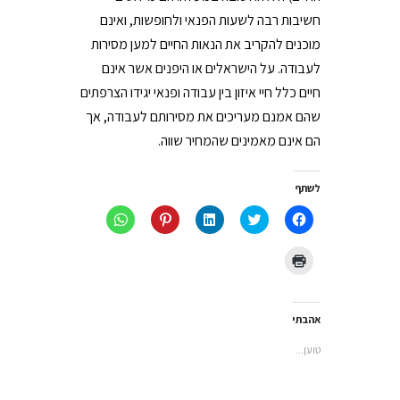
חשיבות רבה לשעות הפנאי ולחופשות, ואינם
מוכנים להקריב את הנאות החיים למען מסירות
לעבודה. על הישראלים או היפנים אשר אינם
חיים כלל חיי איזון בין עבודה ופנאי יגידו הצרפתים
שהם אמנם מעריכים את מסירותם לעבודה, אך
הם אינם מאמינים שהמחיר שווה.
לשתף
לחיצה
לחצו
לחצו
לחץ
לחיצה
לשיתוף
כדי
כדי
כדי
לשיתוף
בפייסבוק
לשתף
לשתף
לשתף
ב-
(נפתח
בטוויטר
ב
ב-
WhatsApp
לחצו
בחלון
(נפתח
LinkedIn
Pinterest
(נפתח
כדי
חדש)
בחלון
(נפתח
(נפתח
בחלון
להדפיס
חדש)
בחלון
בחלון
חדש)
(נפתח
חדש)
חדש)
בחלון
חדש)
אהבתי
טוען...