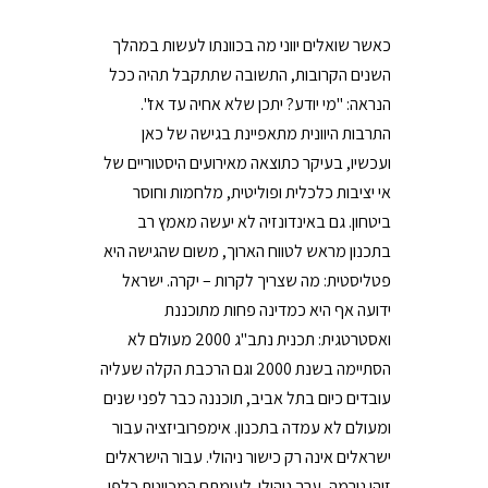
כאשר שואלים יווני מה בכוונתו לעשות במהלך
השנים הקרובות, התשובה שתתקבל תהיה ככל
הנראה: "מי יודע? יתכן שלא אחיה עד אז".
התרבות היוונית מתאפיינת בגישה של כאן
ועכשיו, בעיקר כתוצאה מאירועים היסטוריים של
אי יציבות כלכלית ופוליטית, מלחמות וחוסר
ביטחון. גם באינדונזיה לא יעשה מאמץ רב
בתכנון מראש לטווח הארוך, משום שהגישה היא
פטליסטית: מה שצריך לקרות – יקרה. ישראל
ידועה אף היא כמדינה פחות מתוכננת
ואסטרטגית: תכנית נתב"ג 2000 מעולם לא
הסתיימה בשנת 2000 וגם הרכבת הקלה שעליה
עובדים כיום בתל אביב, תוכננה כבר לפני שנים
ומעולם לא עמדה בתכנון. אימפרוביזציה עבור
ישראלים אינה רק כישור ניהולי. עבור הישראלים
זוהי נורמה, ערך ניהולי. לעומתם המכוונות כלפי