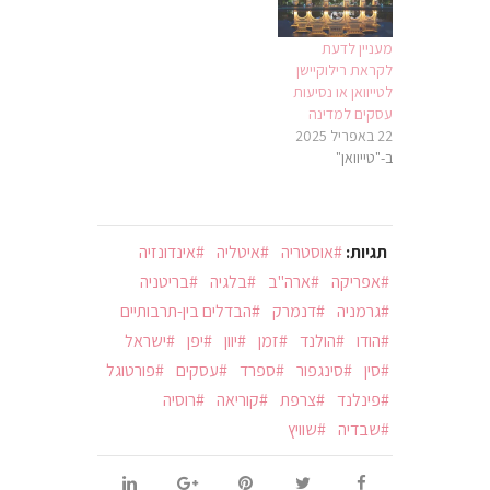
מעניין לדעת
לקראת רילוקיישן
לטייוואן או נסיעות
עסקים למדינה
22 באפריל 2025
ב-"טייוואן"
תגיות:
אוסטריה
איטליה
אינדונזיה
אפריקה
ארה"ב
בלגיה
בריטניה
גרמניה
דנמרק
הבדלים בין-תרבותיים
הודו
הולנד
זמן
יוון
יפן
ישראל
סין
סינגפור
ספרד
עסקים
פורטוגל
פינלנד
צרפת
קוריאה
רוסיה
שבדיה
שוויץ