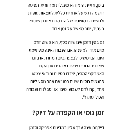
ביפן, וראיית הזמן היא מעגלית ומחזורית. תפיסה
זו שמה דגש על אחריות כללית לתוצאות סופיות
ולחשיבה במושגים של הזדמנות אחרת שתיווצר
בעתיד, יותר מאשר על זמן אבוד.
גם בסין הזמן אינו שווה כסף, הוא פשוט זורם
מיום אחד למשנהו. אם העבודה אינה מסתיימת
היום, הם ימשיכו לבצעה ביום המחרת או ביום
שאחריו. הרוסים שאינם אוהבים את הקצב
האמריקני המהיר, יצדדו בסינים ובוודאי יצטטו
פתגמים רוסיים ישנים כמו "אם אתה נוסע ליום
אחד, קח לחם לשבוע ימים" או "סבלנות ועבודה
והכול יסתדר".
זמן גומי או הקפדה על דיוק?
דייקנות אינה ערך עליון במדינות אפריקה והזמן