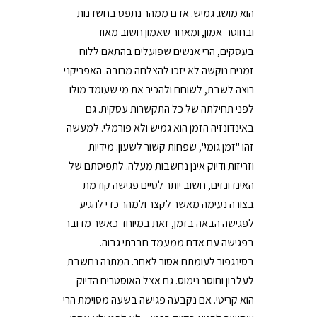
הוא מושג גמיש. אדם ממהר נתפס בחשדנות
ובחוסר-אמון, ומאחר שאמון חשוב מאוד
בעסקים, הרי אנשים שפועלים בהתאם ללוח
זמנים נוקשה לא יזכו להצלחה מרובה. האפריקני
רוצה לשבת, לשוחח ולהכיר את מי שעומד מולו
לפני תחילתה של כל התקשרות עסקית. גם
באינדונזיה הזמן הוא גמיש ולא פורמלי. למעשה
זהו "זמן גומי", שפחות קשור לשעון. מידיות
וזריזות ודיוק אינן נחשבות מעלה. לתפיסתם של
האינדונזים, חשוב יותר לסיים פגישה קודמת
בצורה נעימה מאשר לקצר ולמהר כדי להגיע
לפגישה הבאה בזמן, זאת במיוחד כאשר מדובר
בפגישה עם אדם ממעמד חברתי גבוה.
בסינגפור לעומתם אסור לאחר. המתנה נחשבת
לעלבון וחוסר נימוס. גם אצל האוסטרים הדיוק
הוא קריטי. אם נקבעה פגישה בשעה מסוימת הרי