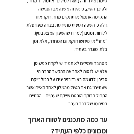
קיימת מילה זהה (kal) למילים "אתמול" ו"מחר",
ולפיכך הסיק, כי אין זה משנה אם הפגישה
התקיימה אתמול או תתקיים מחר. חוקר אחר
גילה כי השפה הסינית מתייחסת בצורה מעורפלת
ללוחות זמנים (למרות שהשעון הומצא בסין).
"מחר" אין פירושו דווקא יום המחרת, אלא זמן
בלתי מוגדר בעתיד.
מסתבר שמילים לא תמיד יש לקחת כפשוטן
אלא יש לנסות לאתר את ההקשר התרבותי
סביבן. לדוגמה באינדונזיה יגידו על הכול "ייקח
שעתיים" גם אם הטיול מהמלון לאחד האיים אשר
התחיל בבוקר והובטח שייקח שעתיים – הסתיים
בסיכומו של דבר בערב…
עד כמה מתכננים לטווח הארוך
ומכוונים כלפי העתיד?