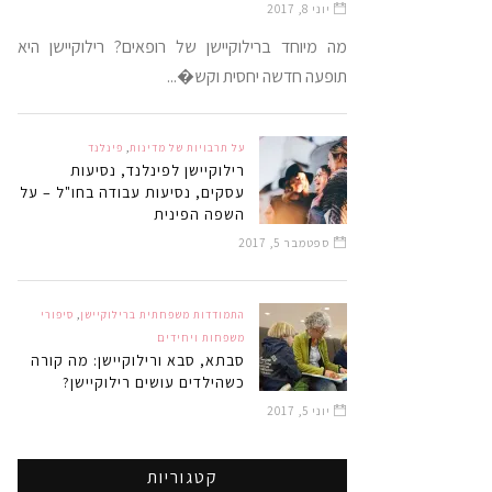
יוני 8, 2017
מה מיוחד ברילוקיישן של רופאים? רילוקיישן היא
תופעה חדשה יחסית וקש�...
על תרבויות של מדינות
,
פינלנד
רילוקיישן לפינלנד, נסיעות
עסקים, נסיעות עבודה בחו"ל – על
השפה הפינית
ספטמבר 5, 2017
התמודדות משפחתית ברילוקיישן
,
סיפורי
משפחות ויחידים
סבתא, סבא ורילוקיישן: מה קורה
כשהילדים עושים רילוקיישן?
יוני 5, 2017
קטגוריות