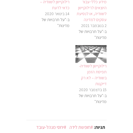
מידע כללי עבור
רילוקיישן לשוודיה –
היוצאים לרילוקיישן
כדאי לדעת
לשוודיה, או לנסיעת
14 בינואר 2020
עסקים למדינה
ב-"על תרבויות של
2 בנובמבר 2021
מדינות"
ב-"על תרבויות של
מדינות"
רילוקיישן לשוודיה-
תפיסת הזמן
בשוודיה – לא רק
דייקנות
15 בדצמבר 2020
ב-"על תרבויות של
מדינות"
תגיות:
חופשת לידה
יחסי מנהל-עובד