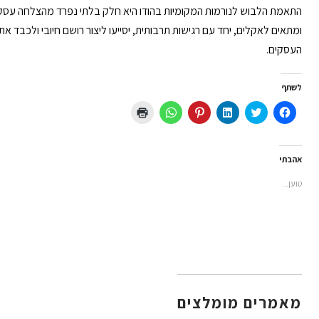
התאמת הלבוש לנורמות המקומיות בהודו היא חלק בלתי נפרד מהצלחה עס
ומתאים לאקלים, יחד עם רגישות תרבותית, יסייעו ליצור רושם חיובי ולכבד א
העסקים.
לשתף
לחיצה
לחצו
לחצו
לחץ
לחיצה
לחצו
לשיתוף
כדי
כדי
כדי
לשיתוף
כדי
בפייסבוק
לשתף
לשתף
לשתף
ב-
להדפיס
(נפתח
בטוויטר
ב
ב-
WhatsApp
(נפתח
בחלון
(נפתח
LinkedIn
Pinterest
(נפתח
בחלון
חדש)
בחלון
(נפתח
(נפתח
בחלון
חדש)
אהבתי
חדש)
בחלון
בחלון
חדש)
חדש)
חדש)
טוען...
מאמרים מומלצים