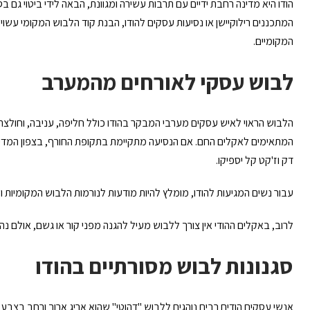
הודו היא מדינה רחבת ידיים עם תרבות עשירה ומגוונת, הבאה לידי ביטוי גם 
המתכננים רילוקיישן או נסיעות עסקים להודו, הבנת קוד הלבוש המקומי עשויה 
המקומיים.
לבוש עסקי לאורחים מהמערב
הלבוש הראוי לאיש עסקים מערבי המבקר בהודו כולל חליפה, עניבה, וחולצה ו
המתאימים לאקלים החם. אם הנסיעה מתקיימת בתקופת החורף, בצפון המדינה מ
דק וז'קט קל יספיקו.
עבור נשים המגיעות להודו, מומלץ להיות מודעות לנורמות הלבוש המקומיות 
לרוב, באקלים ההודי אין צורך ללבוש מעיל להגנה מפני קור או גשם, אולם נ
סגנונות לבוש מסורתיים בהודו
אנשי עסקים הודים רבים נוהגים ללבוש "דהוטי" שהוא אריג ארוך ורחב בצבע