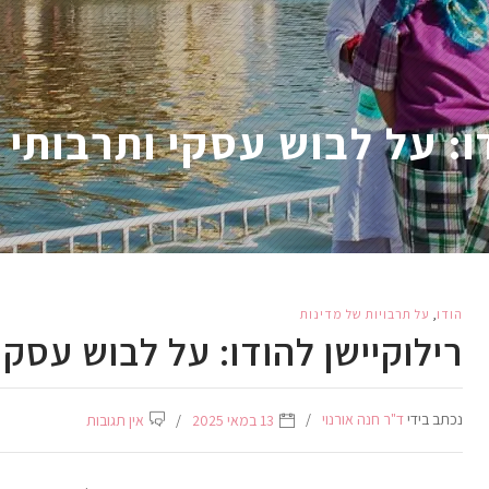
ו: על לבוש עסקי ותרבותי
הודו
,
על תרבויות של מדינות
רילוקיישן להודו: על לבוש עסקי
נכתב בידי
ד"ר חנה אורנוי
13 במאי 2025
אין תגובות