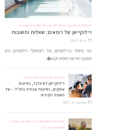
אוכלוסיות וסוגים
,
רילוקיישן וסוגיות הקשורות בעבודה
רילוקיישן של רופאים: שאלות ותשובות
יוני 8, 2017
מה מיוחד ברילוקיישן של רופאים? רילוקיישן היא
תופעה חדשה יחסית וקש�...
על תרבויות של מדינות
,
פינלנד
רילוקיישן לפינלנד, נסיעות
עסקים, נסיעות עבודה בחו"ל – על
השפה הפינית
ספטמבר 5, 2017
התמודדות משפחתית ברילוקיישן
,
סיפורי
משפחות ויחידים