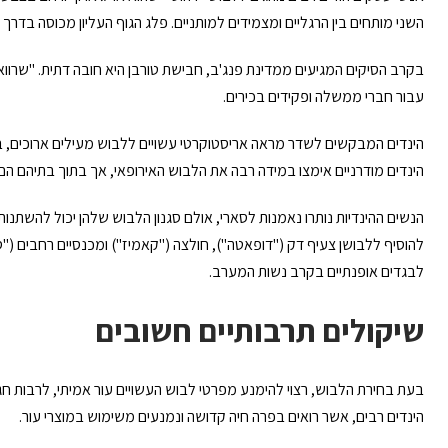
השני מותחים בין הרגליים ומצמידים למותניים. פלג הגוף העליון מכוסה בדרך
בקרב הסיקים המגיעים ממדינת פנג'ב, חבישת טורבן היא חובה דתית. "שרוו
עבור חברי ממשלה ופקידים בכירים.
הינדים המבקשים לשדר מראה אריסטוקרטי עשויים ללבוש מעילים ארוכים, בד
הינדים מודרניים אימצו במידה רבה את הלבוש האירופאי, אך בתוך בתיהם הם
הנשים ההינדיות נותרו נאמנות לסארי, אולם סגנון הלבוש שלהן יכול להשתנות בי
להוסיף ללבושן צעיף דק ("דופאטה"), חולצה ("קאמיז") ומכנסיים רחבים ("ס
לבגדים אופנתיים בקרב נשות המערב.
שיקולים תרבותיים חשובים
בעת בחירת הלבוש, רצוי להימנע מפרטי לבוש העשויים עור אמיתי, לרבות חגו
הינדים רבים, אשר רואים בפרה חיה קדושה ונמנעים משימוש במוצרי עור.