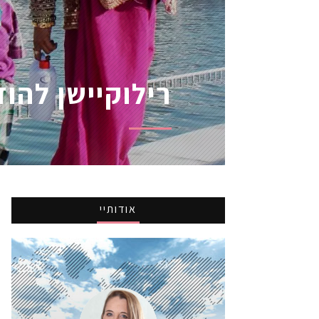
רילוקיישן להוד
אודותיי