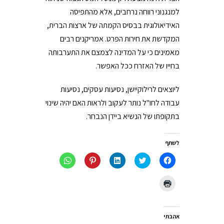
למנגנוני רווחה נרחבים, אלא מהתפיסה
האידיאולוגית בבסיס הקמתה של ארצות הברית,
המקדשת את חירות הפרט. אמריקנים רבים
מאמינים כי על המדינה לצמצם את התערבותה
בחייו של האזרח ככל האפשר.
ליוצאים לרילוקיישן, נסיעות עסקים, נסיעות
עבודה לחו"ל נותר לעקוב ולראות האם יהיה שינוי
בתקופתו של הנשיא ביידן הנבחר.
לשתף
לחיצה
לחצו
לחצו
לחץ
לחיצה
לשיתוף
כדי
כדי
כדי
לשיתוף
בפייסבוק
לשתף
לשתף
לשתף
ב-
(נפתח
בטוויטר
ב
ב-
WhatsApp
לחצו
בחלון
(נפתח
LinkedIn
Pinterest
(נפתח
כדי
חדש)
בחלון
(נפתח
(נפתח
בחלון
להדפיס
חדש)
בחלון
בחלון
חדש)
(נפתח
חדש)
חדש)
בחלון
חדש)
אהבתי