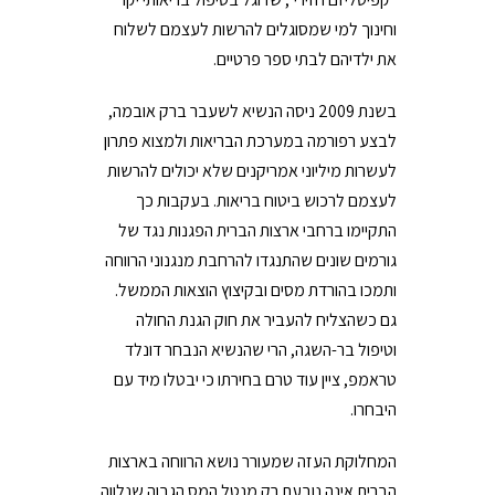
וחינוך למי שמסוגלים להרשות לעצמם לשלוח
את ילדיהם לבתי ספר פרטיים.
בשנת 2009 ניסה הנשיא לשעבר ברק אובמה,
לבצע רפורמה במערכת הבריאות ולמצוא פתרון
לעשרות מיליוני אמריקנים שלא יכולים להרשות
לעצמם לרכוש ביטוח בריאות. בעקבות כך
התקיימו ברחבי ארצות הברית הפגנות נגד של
גורמים שונים שהתנגדו להרחבת מנגנוני הרווחה
ותמכו בהורדת מסים ובקיצוץ הוצאות הממשל.
גם כשהצליח להעביר את חוק הגנת החולה
וטיפול בר-השגה, הרי שהנשיא הנבחר דונלד
טראמפ, ציין עוד טרם בחירתו כי יבטלו מיד עם
היבחרו.
המחלוקת העזה שמעורר נושא הרווחה בארצות
הברית אינה נובעת רק מנטל המס הגבוה שנלווה