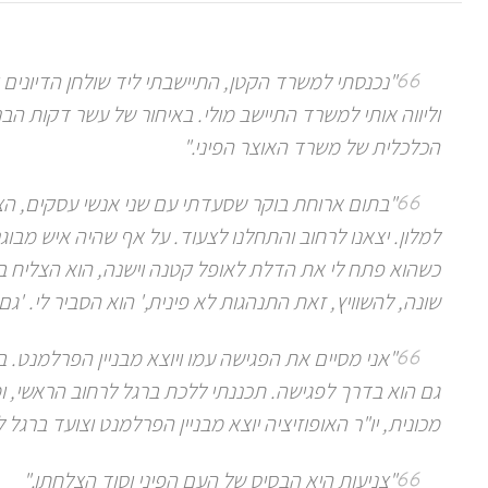
"נכנסתי למשרד הקטן, התיישבתי ליד שולחן הדיונים
וליווה אותי למשרד התיישב מולי. באיחור של עשר דקות ה
הכלכלית של משרד האוצר הפיני."
"בתום ארוחת בוקר שסעדתי עם שני אנשי עסקים, ה
למלון. יצאנו לרחוב והתחלנו לצעוד. על אף שהיה איש מבוגר
כשהוא פתח לי את הדלת לאופל קטנה וישנה, הוא הצליח בכ
שונה, להשוויץ, זאת התנהגות לא פינית,' הוא הסביר לי. '
"אני מסיים את הפגישה עמו ויוצא מבניין הפרלמנט. ב
גם הוא בדרך לפגישה. תכננתי ללכת ברגל לרחוב הראשי, ומת
מכונית, יו"ר האופוזיציה יוצא מבניין הפרלמנט וצועד ברגל 
"צניעות היא הבסיס של העם הפיני וסוד הצלחתו."