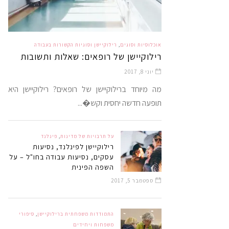
אוכלוסיות וסוגים
,
רילוקיישן וסוגיות הקשורות בעבודה
רילוקיישן של רופאים: שאלות ותשובות
יוני 8, 2017
מה מיוחד ברילוקיישן של רופאים? רילוקיישן היא
תופעה חדשה יחסית וקש�...
על תרבויות של מדינות
,
פינלנד
רילוקיישן לפינלנד, נסיעות
עסקים, נסיעות עבודה בחו"ל – על
השפה הפינית
ספטמבר 5, 2017
התמודדות משפחתית ברילוקיישן
,
סיפורי
משפחות ויחידים