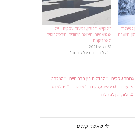
 לפינלנד
רילוקיישן לפולין, נסיעות עסקים – על
ן והיושרה
אנטישמיות והשואה היהודית והיחס לרוסים
ולאמריקנים
25 במאי 2021
ב-"על תרבויות של מדינות"
ארוחה עסקית
הבדלים בין-תרבותיים
הצלחה
הל-עובד
פגישה עסקית
פינלנד
פרלמנט
רילוקיישן לפינלנד
מאמר קודם