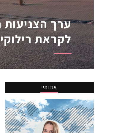
ערך הצניעות ה
לקראת רילוקיי
אודותיי