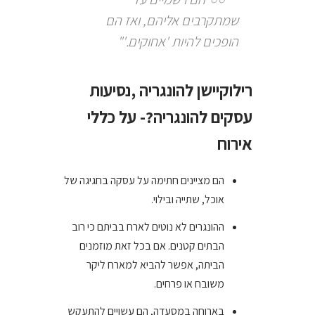
שמתקרבים אליהם, ואז הם
הופכים להיות 'אחוקים.'"
רילוקיישן להונגריה ,נסיעות
עסקים להונגריה?- על כללי
אירוח
הם מציינים חתימה על עסקה בחגיגה של
אוכל, שתייה ובילוי.
ההונגרים לא נוטים לארח בביתם כי רוב
הבתים קטנים. אם בכל זאת מוזמנים
הביתה, אפשר להביא למארח ליקר
משובח או פרחים.
בארוחה במסעדה, הם עשויים להתעקש