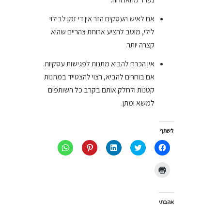
אם לאיש העסקים הזר אין די זמן לבילוי
לילי, מוטב להציע ארוחת צהריים שהיא
קצרה יותר.
אין הכרח להביא מתנות לפגישות עסקיות.
אם בוחרים להביא, רצוי להצטייד במתנות
קטנות ולחלק אותם בקרב כל השותפים
למשא ומתן.
לשתף
לחיצה
לחצו
לחצו
לחץ
לחיצה
לשיתוף
כדי
כדי
כדי
לשיתוף
בפייסבוק
לשתף
לשתף
לשתף
ב-
(נפתח
בטוויטר
ב
ב-
WhatsApp
לחצו
בחלון
(נפתח
LinkedIn
Pinterest
(נפתח
כדי
חדש)
בחלון
(נפתח
(נפתח
בחלון
להדפיס
חדש)
בחלון
בחלון
חדש)
(נפתח
חדש)
חדש)
בחלון
חדש)
אהבתי