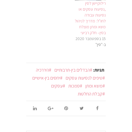
רילוקיישן לסין
,נסיעות עסקים או
נסיעות עבודה
לחו"ל: מדריך לניהול
משא ומתן מוצלח
בסין– חלק רביעי
15 בספטמבר 2020
ב-"סין"
תגיות:
הבדלים בין-תרבותיים
היררכיה
טיפים לנסיעות עסקים
יחסים בין-אישיים
משא ומתן
סמכות
עסקים
קבלת החלטות