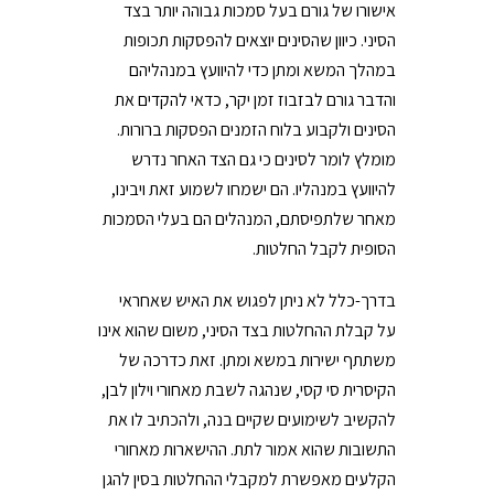
אישורו של גורם בעל סמכות גבוהה יותר בצד
הסיני. כיוון שהסינים יוצאים להפסקות תכופות
במהלך המשא ומתן כדי להיוועץ במנהליהם
והדבר גורם לבזבוז זמן יקר, כדאי להקדים את
הסינים ולקבוע בלוח הזמנים הפסקות ברורות.
מומלץ לומר לסינים כי גם הצד האחר נדרש
להיוועץ במנהליו. הם ישמחו לשמוע זאת ויבינו,
מאחר שלתפיסתם, המנהלים הם בעלי הסמכות
הסופית לקבל החלטות.
בדרך-כלל לא ניתן לפגוש את האיש שאחראי
על קבלת ההחלטות בצד הסיני, משום שהוא אינו
משתתף ישירות במשא ומתן. זאת כדרכה של
הקיסרית סי קסי, שנהגה לשבת מאחורי וילון לבן,
להקשיב לשימועים שקיים בנה, ולהכתיב לו את
התשובות שהוא אמור לתת. ההישארות מאחורי
הקלעים מאפשרת למקבלי ההחלטות בסין להגן