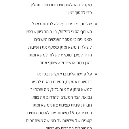
מקבלי ההחלטות אינם נוכחים בתהליך
כדי לחסוך זמן.
שליחת נציג יחיד עלולה להיתפס אצל
השותף הסיני כזלזול, בין היתר כיוון שבסין
מאמינים כי מספר האנשים היושבים
לשולחן המשא ומתן משקף את חשיבות
הדיון. לפיכך מומלץ לשלוח למשא ומתן
בסין כמה אנשים ולא שותף אחד.
על פי ישראלים ברילוקיישן בסין או
בנסיעות עסקים, הסינים נוהגים להגיע
למשא ומתן עם צוות גדול, מה שמחייב
גם את הצד המערבי להרחיב את צוותו.
חברות סיניות מציגות צוותי משא ומתן
המונים עד 15 משתתפים, לעומת צוותים
קטנים של שלושה עד חמישה משתתפים
המקובלים בחברות מערביות.