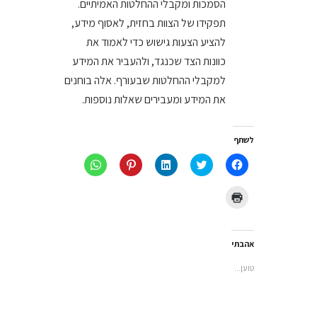
הסמכות ומקבלי ההחלטות האמיתיים.
תפקידו של הצוות בחזית, לאסוף מידע,
להציע הצעות גישוש כדי לאמוד את
כוונות הצד שכנגד, ולהעביר את המידע
למקבלי ההחלטות שבעורף. אלה בוחנים
את המידע ומעבירים שאלות נוספות.
לשתף
לחיצה
לחצו
לחצו
לחץ
לחיצה
לשיתוף
כדי
כדי
כדי
לשיתוף
בפייסבוק
לשתף
לשתף
לשתף
ב-
(נפתח
בטוויטר
ב
ב-
WhatsApp
לחצו
בחלון
(נפתח
LinkedIn
Pinterest
(נפתח
כדי
חדש)
בחלון
(נפתח
(נפתח
בחלון
להדפיס
חדש)
בחלון
בחלון
חדש)
(נפתח
חדש)
חדש)
בחלון
חדש)
אהבתי
טוען...