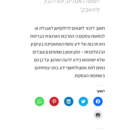
לעומת האנגלים, ינסו להבין
ולהיאבק."
חשוב לזכור ליוצאים לרילוקיישן לאנגליה או
לנסיעות עסקים כי התרבות הארגונית הבריטית
היא תרבות של ידע פתוח המתאפיינת בעיקרון
הג'נטלמניות – מתן אמון בשותפים ובעובדים
שלא ישתמשו בידע לרעת הארגון. על כן הם
נוטים לתת אמון ולחשוף ידע בפני עמיתיהם
בשותפות העסקית.
לשתף
לחיצה
לחצו
לחצו
לחץ
לחיצה
לשיתוף
כדי
כדי
כדי
לשיתוף
בפייסבוק
לשתף
לשתף
לשתף
ב-
(נפתח
בטוויטר
ב
ב-
WhatsApp
לחצו
בחלון
(נפתח
LinkedIn
Pinterest
(נפתח
כדי
חדש)
בחלון
(נפתח
(נפתח
בחלון
להדפיס
חדש)
בחלון
בחלון
חדש)
(נפתח
חדש)
חדש)
בחלון