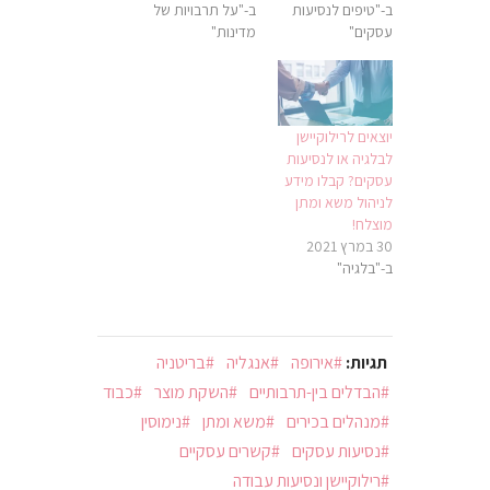
ב-"טיפים לנסיעות
ב-"על תרבויות של
עסקים"
מדינות"
יוצאים לרילוקיישן
לבלגיה או לנסיעות
עסקים? קבלו מידע
לניהול משא ומתן
מוצלח!
30 במרץ 2021
ב-"בלגיה"
תגיות:
אירופה
אנגליה
בריטניה
הבדלים בין-תרבותיים
השקת מוצר
כבוד
מנהלים בכירים
משא ומתן
נימוסין
נסיעות עסקים
קשרים עסקיים
רילוקיישן ונסיעות עבודה