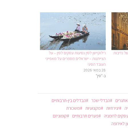
ל נדיבות
רילוקיישן לסין נסיעות עסקים לסין – על
הצייתנות – ישראלים מספרים על מאפייני
העובד הסיני
28 במאי 2026
ב-"סין"
אתגרים
הבדלי שכר
הבדלים בין-תרבותיים
יה
יצירתיות
מקצועיות
משכורת
סקים לרומניה
פערים תרבותיים
קומוניזם
ן לאירופה