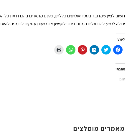
חשוב לציין שמדובר בסטריאוטיפים כלליים, ואינם מתארים בהכרח את כל הע
יכולה לסייע לישראלים המתכננים רילוקיישן או נסיעות עסקים לרומניה להיע
לשתף
לחיצה
לחצו
לחצו
לחץ
לחיצה
לחצו
לשיתוף
כדי
כדי
כדי
לשיתוף
כדי
בפייסבוק
לשתף
לשתף
לשתף
ב-
להדפיס
(נפתח
בטוויטר
ב
ב-
WhatsApp
(נפתח
בחלון
(נפתח
LinkedIn
Pinterest
(נפתח
בחלון
חדש)
בחלון
(נפתח
(נפתח
בחלון
חדש)
אהבתי
חדש)
בחלון
בחלון
חדש)
חדש)
חדש)
טוען...
מאמרים מומלצים