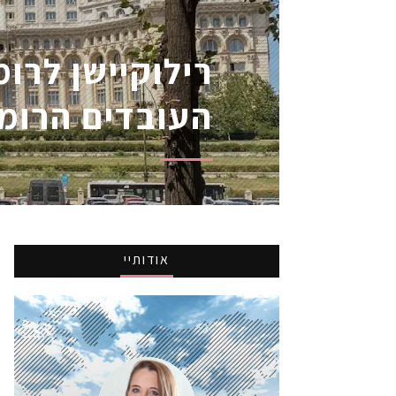
רילוקיישן לרו
העובדים הרומ
אודותיי