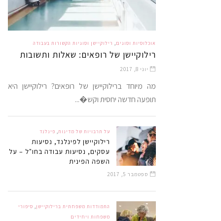
אוכלוסיות וסוגים
,
רילוקיישן וסוגיות הקשורות בעבודה
רילוקיישן של רופאים: שאלות ותשובות
יוני 8, 2017
מה מיוחד ברילוקיישן של רופאים? רילוקיישן היא
תופעה חדשה יחסית וקש�...
על תרבויות של מדינות
,
פינלנד
רילוקיישן לפינלנד, נסיעות
עסקים, נסיעות עבודה בחו"ל – על
השפה הפינית
ספטמבר 5, 2017
התמודדות משפחתית ברילוקיישן
,
סיפורי
משפחות ויחידים