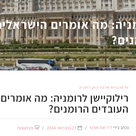
מניה: מה אומרים הישראלים
נים?
על תרבויות של מדינות
,
רומניה
רילוקיישן לרומניה: מה אומרים
העובדים הרומנים?
נכתב בידי
ד"ר חנה אורנוי
27 בפברואר 2024
אין תגובות