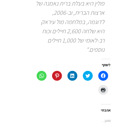
פולין היא בעלת ברית נאמנה של
ארצות הברית, וב-2006,
לדוגמה, במלחמה מול עיראק
היא שלחה 2,600 חיילים וכוח
רב-לאומי של 1,000 חיילים
נוספים."
לשתף
לחיצה
לחצו
לחצו
לחץ
לחיצה
לשיתוף
כדי
כדי
כדי
לשיתוף
בפייסבוק
לשתף
לשתף
לשתף
ב-
(נפתח
בטוויטר
ב
ב-
WhatsApp
לחצו
בחלון
(נפתח
LinkedIn
Pinterest
(נפתח
כדי
חדש)
בחלון
(נפתח
(נפתח
בחלון
להדפיס
חדש)
בחלון
בחלון
חדש)
(נפתח
חדש)
חדש)
בחלון
חדש)
אהבתי
טוען...