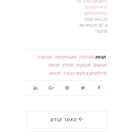
רילוקיישן לפולין- מה
כדאי לדעת על
הפולנים ופולין?
29 במאי 2018
ב-"על תרבויות של
מדינות"
תגיות:
אירופה
אנטישמיות
גרמניה
נאצים
עסקים
פולין
רוסיה
רילוקיישן ונסיעות עבודה
שואה
מאמר קודם