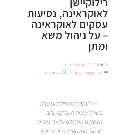
רילוקיישן
לאוקראינה, נסיעות
עסקים לאוקראינה
– על ניהול משא
ומתן
נכתב בידי
ד"ר חנה אורנוי
15 בפברואר 2022
אין תגובות
"עסקה מתחילה ונגמרת
בשוחד ובכוסית וודקה, ורוב
העסקים מנוהלים על-ידי גברים.
יש קוד התנהגותי ברור שדורש