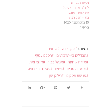
נסיעות עבודה
לחו"ל: מדריך לניהול
משא ומתן מוצלח
בסין– חלק רביעי
15 בספטמבר 2020
ב-"סין"
תגיות:
אוקראינה
אירופה
הבדלים בין-תרבותיים
הסכם עסקי
מזרח אירופה
מנהל בכיר
משא ומתן
נסיעת עסקים
נשים
עסקים באירופה
פגישת עסקים
רילוקיישן