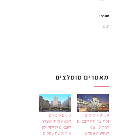
חדש)
בחלון
(נפתח
(נפתח
בחלון
להדפיס
חדש)
בחלון
בחלון
חדש)
(נפתח
חדש)
חדש)
בחלון
חדש)
אהבתי
טוען...
מאמרים מומלצים
על תהליכי משא
טיפים מובילים
ומתן ברוסיה ליוצאים
למשא ומתן מוצלח
לרילוקיישן או
ליוצאים לרילוקיישן
לנסיעות עסקים –
או לנסיעת עסקים