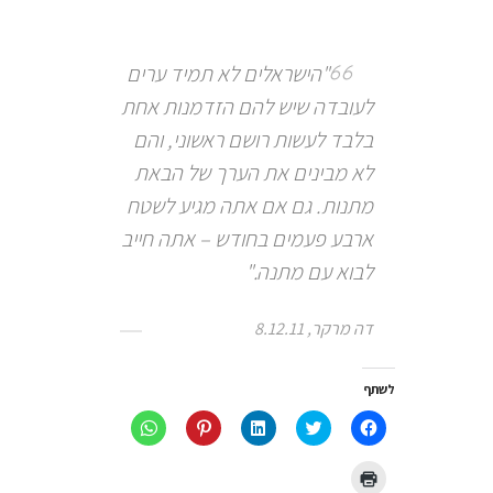
"הישראלים לא תמיד ערים
לעובדה שיש להם הזדמנות אחת
בלבד לעשות רושם ראשוני, והם
לא מבינים את הערך של הבאת
מתנות. גם אם אתה מגיע לשטח
ארבע פעמים בחודש – אתה חייב
לבוא עם מתנה."
דה מרקר, 8.12.11
לשתף
לחיצה
לחצו
לחצו
לחץ
לחיצה
לשיתוף
כדי
כדי
כדי
לשיתוף
בפייסבוק
לשתף
לשתף
לשתף
ב-
(נפתח
בטוויטר
ב
ב-
WhatsApp
לחצו
בחלון
(נפתח
LinkedIn
Pinterest
(נפתח
כדי