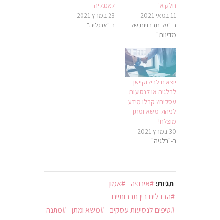
חלק א'
לאנגליה
11 במאי 2021
23 במרץ 2021
ב-"על תרבויות של
ב-"אנגליה"
מדינות"
יוצאים לרילוקיישן
לבלגיה או לנסיעות
עסקים? קבלו מידע
לניהול משא ומתן
מוצלח!
30 במרץ 2021
ב-"בלגיה"
תגיות:
אירופה
אמון
הבדלים בין-תרבותיים
טיפים לנסיעות עסקים
משא ומתן
מתנה