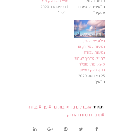
9 ביוני 2020
מוצלח – חלק שני
ב-"טיפים לנסיעות
1 בספטמבר 2020
עסקים"
ב-"סין"
רילוקיישן לסין,
נסיעות עסקים, או
נסיעות עבודה
לחו"ל: מדריך לניהול
משא ומתן מוצלח
בסין- חלק ראשון
25 באוגוסט 2020
ב-"סין"
תגיות:
הבדלים בין-תרבותיים
יפן
עבודה
תרבות המזרח הרחוק