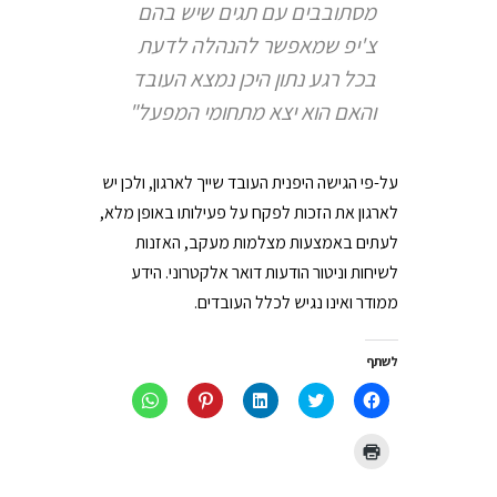
מסתובבים עם תגים שיש בהם
צ'יפ שמאפשר להנהלה לדעת
בכל רגע נתון היכן נמצא העובד
והאם הוא יצא מתחומי המפעל"
על-פי הגישה היפנית העובד שייך לארגון, ולכן יש
לארגון את הזכות לפקח על פעילותו באופן מלא,
לעתים באמצעות מצלמות מעקב, האזנות
לשיחות וניטור הודעות דואר אלקטרוני. הידע
ממודר ואינו נגיש לכלל העובדים.
לשתף
לחיצה
לחצו
לחצו
לחץ
לחיצה
לשיתוף
כדי
כדי
כדי
לשיתוף
בפייסבוק
לשתף
לשתף
לשתף
ב-
(נפתח
בטוויטר
ב
ב-
WhatsApp
לחצו
בחלון
(נפתח
LinkedIn
Pinterest
(נפתח
כדי
חדש)
בחלון
(נפתח
(נפתח
בחלון
להדפיס
חדש)
בחלון
בחלון
חדש)
(נפתח