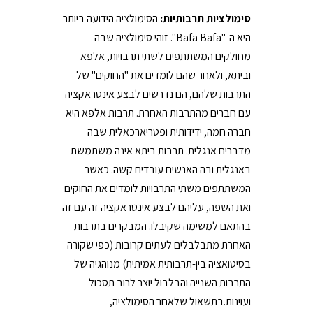
סימולציות תרבותיות:
הסימולציה הידועה ביותר
היא ה-"Bafa Bafa". זוהי סימולציה שבה
מחולקים המשתתפים לשתי תרבויות, אלפא
וביתא, ולאחר שהם לומדים את "החוקים" של
התרבות שלהם, הם נדרשים לבצע אינטראקציה
עם חברים מהתרבות האחרת. תרבות אלפא היא
חברה חמה, ידידותית ופטריארכאלית שבה
מדברים אנגלית. תרבות ביתא אינה משתמשת
באנגלית ובה האנשים עובדים קשה. כאשר
המשתתפים משתי התרבויות לומדים את החוקים
ואת השפה, עליהם לבצע אינטראקציה זה עם זה
בהתאם למשימה שקיבלו. המבקרים בתרבות
האחרת מתבלבלים לעתים קרובות (כפי שקורה
בסיטואציה בין-תרבותית אמיתית) מנוהגיה של
התרבות השנייה והבלבול יוצר לרוב תסכול
ועוינות.בתשאול שלאחר הסימולציה,