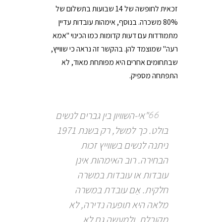
זכאית לחופשה של 14 שבועות בתשלום של
80% משכרה. בנוסף, אימהות עובדות עדיין
מתמודדות עם דעות קדומות כמו הכינוי "אמא
רעה" שמוצמד להן. בהקשר זה נראה כי שווייץ,
שבתחומים אחרים היא מפותחת מאוד, לא
התפתחה מספיק.
"אי-השוויון בין גברים לנשים
בולט. כך למשל, רק בשנת 1971
ניתנה לנשים בשווייץ זכות
הבחירה. רוב האימהות אינן
עובדות או עובדות במשרה
חלקית. אֵם עובדת במשרה
מלאה היא תופעה נדירה, לא
מקובלת, ולמעשה גם לא