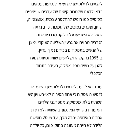
ליוצאים לרילוקיישן לשוויץ או לנסיעות עסקים
כדאי לדעת שלמרות קיומם של ערכים שווייצריים
בסיסיים כמו חופש להחלטה עצמית, אוטונומיה,
שוויון, ופערים נמוכים של סמכות וכוח, נראה
שאלו לא השפיעו על חלוקה מגדרית שווה.
הגברים מהווים את גרעין השליטה העיקרי וייצוגן
של הנשים בתפקידים בכירים נמוך עדיין.
ב-1995 נחקק החוק ליישום שוויון זכויות שנועד
להגן על נשים מפני אפליה, בעיקר בתחום
הכלכלי.
עוד כדאי לדעת ליוצאים לרילוקיישן בשוויץ או
לנסיעות עסקים כי אחת הסיבות לאי-השוויון היא
תשתית בלתי מספיקה. מספר גני הילדים
והמעונות בשווייץ הוא נמוך בהשוואה למדינות
אחרות באירופה. יתרה מכך, עד 2005 חופשת
הלידה לא הייתה מעוגנת בחוק. כיום, כל יולדת