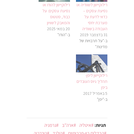
רילוקיישן לשוודיה או
רילוקיישן להודו או
נסיעת עסקים –
נסיעת עסקים: על
כדאי לדעת על
כבוד, סטטוס
מערכת יחסי
והמאבק לשוויון
העבודה בשוודיה
20 במאי 2025
31 בדצמבר 2019
ב-"הודו"
ב-"על תרבויות של
מדינות"
רילוקיישן ליפן-
תהליך גיוס העובדים
ביפן
5 באפריל 2017
ב-"יפן"
תגיות:
איטליה
ארה"ב
גרמניה
הבדלים בין-תרבותיים
הולנד
היררכיה