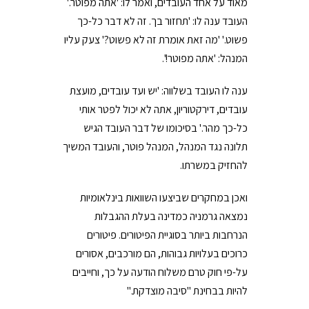
מאוד על אחד העובדים, ואמר לו: 'אתה מפוטר.'
העובד ענה לו: 'תחזור בך. זה לא דבר כל-כך
פשוט.' 'מה זאת אומרת זה לא פשוט?' צעק עליו
המנהל: 'אתה מפוטר!'.
ענה לו העובד בשלווה: 'יש ועד עובדים, מועצת
עובדים, דירקטוריון, אתה לא יכול לפטר אותי
כל-כך מהר.' בסיכומו של דבר העובד הגיש
תלונה נגד המנהל, המנהל פוטר, והעובד המשיך
להחזיק במשרתו.
ואכן במחקרים שביצעו השוואות בינלאומיות
נמצאה גרמניה כמדינה בעלת ההגבלות
הנרחבות ביותר בסוגיית הפיטורים. פיטורים
כרוכים בעלויות גבוהות, הם מורכבים, אסורים
על-פי חוק טרם משלוח הודעה על כך, וחייבים
להיות בבחינת "סיבה מוצדקת."