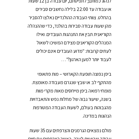
לנהוג כמותם; לתפיסתם, יום עבודה בן 12 שעות
או עבודה עד 22:00 בלילה נחשבים סבירים
בהחלט. צוותי העבודה ההולנדיים נאלצו להסביר
מהן שעות עבודה סבירות בהולנד, כדי שההנהלה
הקוריאנית תבין את התנהגות העובדים. ואילו
המנהלים הקוריאנים מצידם המשיכו לשאול
לעתים קרובות: "מדוע העובדים אינם יכולים
לעבוד יותר למען הארגון?"…
ביפן נפוצה תופעת הקארושי – מות פתאומי
מהתקף לב או שבץ שנגרם מעבודה מאומצת.
מומחי רפואה ביפן מייחסים מאות מקרי מוות
בשנה, שיעור גבוה של מחלות נפש והתאבדויות
מהגבוהות בעולם, לשעות העבודה המטורפות
הנהוגות במדינה.
מולם נמצאים הגרמנים והצרפתים עם 35 שעות
עבודה שבועיות לערך, כאשר הצרפתים עם סיום