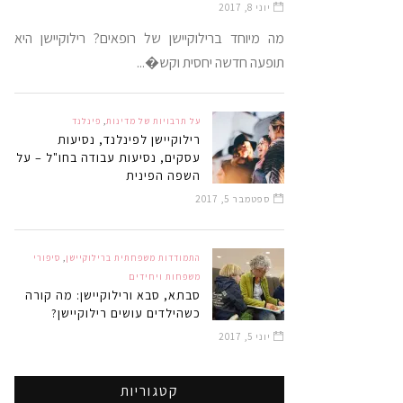
יוני 8, 2017
מה מיוחד ברילוקיישן של רופאים? רילוקיישן היא
תופעה חדשה יחסית וקש�...
על תרבויות של מדינות
,
פינלנד
רילוקיישן לפינלנד, נסיעות
עסקים, נסיעות עבודה בחו"ל – על
השפה הפינית
ספטמבר 5, 2017
התמודדות משפחתית ברילוקיישן
,
סיפורי
משפחות ויחידים
סבתא, סבא ורילוקיישן: מה קורה
כשהילדים עושים רילוקיישן?
יוני 5, 2017
קטגוריות