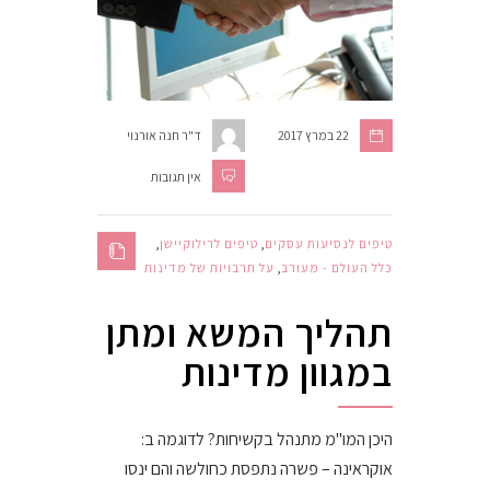
22 במרץ 2017
ד"ר חנה אורנוי
אין תגובות
טיפים לנסיעות עסקים
,
טיפים לרילוקיישן
,
כלל העולם - מעורב
,
על תרבויות של מדינות
תהליך המשא ומתן
במגוון מדינות
היכן המו"מ מתנהל בקשיחות? לדוגמה ב:
אוקראינה – פשרה נתפסת כחולשה והם ינסו