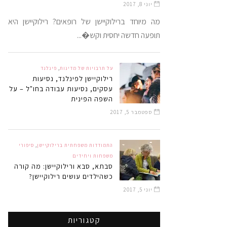
יוני 8, 2017
מה מיוחד ברילוקיישן של רופאים? רילוקיישן היא
תופעה חדשה יחסית וקש�...
על תרבויות של מדינות
,
פינלנד
רילוקיישן לפינלנד, נסיעות
עסקים, נסיעות עבודה בחו"ל – על
השפה הפינית
ספטמבר 5, 2017
התמודדות משפחתית ברילוקיישן
,
סיפורי
משפחות ויחידים
סבתא, סבא ורילוקיישן: מה קורה
כשהילדים עושים רילוקיישן?
יוני 5, 2017
קטגוריות