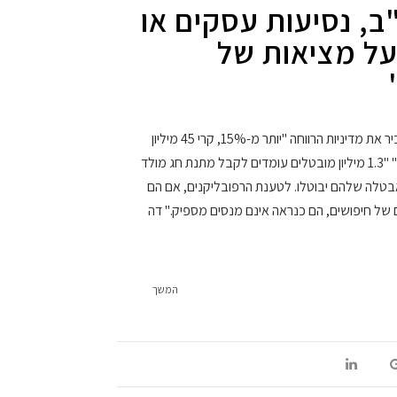
ב, נסיעות עסקים או
על מציאות של
ליוצאים לרילוקיישן לארה"ב מומלץ להכיר את מדיניות הרווחה "יותר מ-15%, קרי 45 מיליון
אזרחים אינם מבוטחים בביטוח בריאות." "1.3 מיליון מובטלים עומדים לקבל מתנת חג מולד
טלה שלהם יבוטלו. לטענת הרפובליקנים, אם הם
של חיפושים, הם כנראה אינם מנסים מספיק." דה
המשך