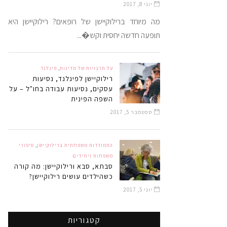
יוני 8, 2017
מה מיוחד ברילוקיישן של רופאים? רילוקיישן היא
תופעה חדשה יחסית וקש�...
על תרבויות של מדינות
,
פינלנד
רילוקיישן לפינלנד, נסיעות
עסקים, נסיעות עבודה בחו"ל – על
השפה הפינית
ספטמבר 5, 2017
התמודדות משפחתית ברילוקיישן
,
סיפורי
משפחות ויחידים
סבתא, סבא ורילוקיישן: מה קורה
כשהילדים עושים רילוקיישן?
יוני 5, 2017
קטגוריות