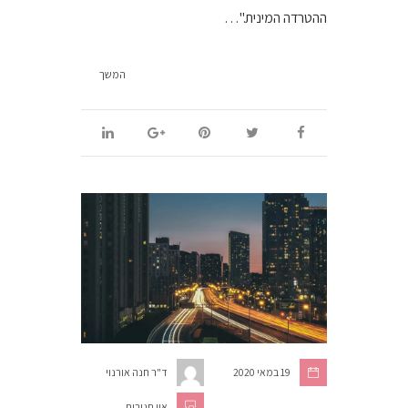
ההטרדה המינית."…
המשך
19 במאי 2020
ד"ר חנה אורנוי
אין תגובות