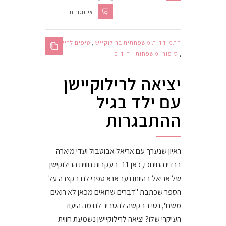
אין תגובות
התמודדות משפחתית ברילוקיישן
,
טיפים לרילוקיישן
,
סיפורי משפחות ויחידים
יציאה לרילוקיישן
עם ילד בגיל
ההתבגרות
ראיון שנערך עם אריאל אבוטבול ועדי מיארה
ברדיו החינוכי, כאן 11- בעקבות חווית הרילוקישן
של אריאל בהיותו נער אנא ספרי לנו בקצרה על
הספר שכתבת "דברים שרואים מכאן לא רואים
משם", נסי בבקשה להסביר לנו מה היעוד
העיקרי שלו? יציאה לרילוקיישן נשמעת חווית