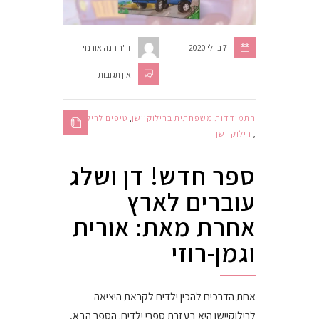
7 ביולי 2020
ד"ר חנה אורנוי
אין תגובות
התמודדות משפחתית ברילוקיישן
,
טיפים לרילוקיישן
,
רילוקיישן
ספר חדש! דן ושלג
עוברים לארץ
אחרת מאת: אורית
וגמן-רוזי
אחת הדרכים להכין ילדים לקראת היציאה
לרילוקיישן היא בעזרת ספרי ילדים. הספר הבא,