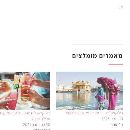
חדש)
בחלון
בחלון
חדש)
חדש)
חדש)
טוען...
מאמרים מומלצים
רילוקיישן להודו: על לבוש עסקי ותרבותי
רילוקיישן לדנמרק, נסיעות עסקים –
13 במאי 2025
אכילה ואירוח
ב-"הודו"
30 בנובמבר 2021