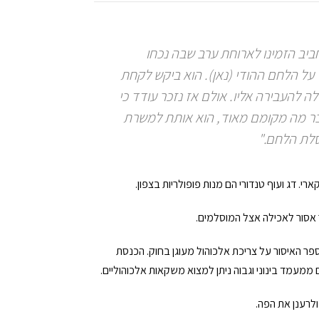
יב הזמינו לארוחת ערב שבה נכחו
על הלחם ההודי (נאן). הוא ביקש לקחת
 להעבירה אליו. אולם אז נזכר עודד כי
 דבר מה מקומם מאוד, הוא אותת למשרת
סלת הלחם."
. דג ועוף טנדורי הם מנות פופולריות בצפון.
 אסור לאכילה אצל המוסלמים.
ספר האיסור על צריכת אלכוהול מעוגן בחוק. הכנסת
מעמד בינוני וגבוה ניתן למצוא משקאות אלכוהוליים.
ולרענן את הפה.