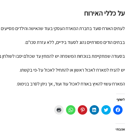
על כללי האירוח
לעתים האורח סועד בחברת המארח העסקי בעוד שהאישה והילדים מסייעים ב
בבתים הודים מסורתיים נהוג לסעוד בידיים, ללא עזרת סכו"ם.
בסעודה שמתקיימת בנוכחות המשפחה יש להמתין עד שכולם יסבו לשולחן ב
יש להניח למארח לאכול ראשון או להתחיל לאכול על-פי בקשתו.
המארח עשוי להאיץ באורח לאכול עוד ועוד, אך ניתן לסרב בנימוס.
לשתף
לחיצה
לחצו
לחצו
לחץ
לחיצה
לחצו
לשיתוף
כדי
כדי
כדי
לשיתוף
כדי
בפייסבוק
לשתף
לשתף
לשתף
ב-
להדפיס
(נפתח
בטוויטר
ב
ב-
WhatsApp
(נפתח
בחלון
(נפתח
LinkedIn
Pinterest
(נפתח
בחלון
חדש)
בחלון
(נפתח
(נפתח
בחלון
חדש)
אהבתי