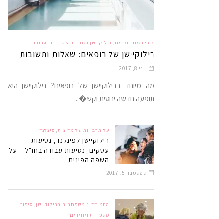
אוכלוסיות וסוגים
,
רילוקיישן וסוגיות הקשורות בעבודה
רילוקיישן של רופאים: שאלות ותשובות
יוני 8, 2017
מה מיוחד ברילוקיישן של רופאים? רילוקיישן היא
תופעה חדשה יחסית וקש�...
על תרבויות של מדינות
,
פינלנד
רילוקיישן לפינלנד, נסיעות
עסקים, נסיעות עבודה בחו"ל – על
השפה הפינית
ספטמבר 5, 2017
התמודדות משפחתית ברילוקיישן
,
סיפורי
משפחות ויחידים