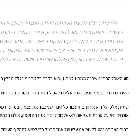
"עודד נסע מטעם העבודה להודו. המנהל המקומי החב
כעשרה משתתפים. האוכל היה מצוין, ועודד התענג במיוחד 
עוד חתיכה וכבר עמד לבקש מן הגבר אשר ישב סמוך לסלסלה
אין הוא יכול לנהוג כישראלי. אף שחש שיש בנוהג המקומי
ההודי שעמד לא רחוק מן השולחן שיתקרב ויושיט לו את סל
סוג האוכל ההודי משתנה ממחוז למחוז, והוא בדרך-כלל חריף בגלל תבלין הקארי
ההינדים הם לרוב צמחונים ונאסר עליהם לאכול בשר בקר, בעוד שבשר חזיר
שתיית אלכוהול היא אירוע בזוי עבור כל הינדי שמכבד את עצמו, ובמדינות מ
אורחים היא על טהרת משקאות לא-אלכוהוליים דוגמת תה וקפה, אולם בבתים מ
בתום הארוחה נהוג ללעוס את עליו של אגוז הבטל כדי לסייע לתהליך העיכול 