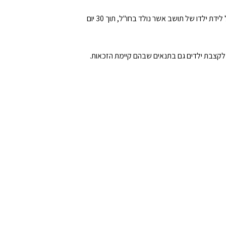
חוק מרשם האוכלוסין, התשכ"ה-1965 קובע, בין היתר, שיש למסור הודעה על לידת ילדו של תושב אשר נולד בחו"ל, תוך 30 יום
ם לקצבת ילדים גם בתנאים שבהם קיימת הזכאות.