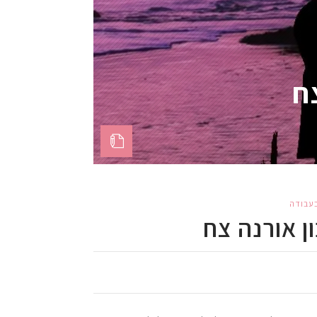
ח
בעבודה
ן אורנה צח