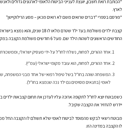
*הכותבת רואת חשבון, יועצת לענייני הביטוח הלאומי לארגונים גדולים ולאנ
לארץ.
*פורסם בספרי "דברים שרואים משם לא רואים מכאן – מסע הרילוקיישן"
קצבת ילדים משולמת בעד ילד שטרם מלאו 
החודשים הראשונים לשהות הילד שם. מעל 6 חודשים משולמת הקצבה במקרים הבאים (מותנה בהמצאת מסמכים):
אחד ההורים, לפחות, נשלח לחו"ל על-ידי מעסיק ישראלי, וממשכורתו 
אחד ההורים, לפחות, הוא עובד מקומי ישראלי (עמ"י).
המשפחה שוהה בחו"ל בשל טיפול רפואי של אחד מבני המשפחה, שלא 
לאומי (בתנאים מסוימים גם ילד נכה שנמצא בחו"ל).
כשמבוטח יוצא לחו"ל לתקופה ארוכה עליו לעדכן את תחום קצבאות ילדים במ
יידרש להחזיר את הקצבה שקיבל.
מבוטח רשאי לבקש מהמוסד לביטוח לאומי שלא תשולם לו הקצבה החל ממוע
לו הקצבה במדינה הזו.