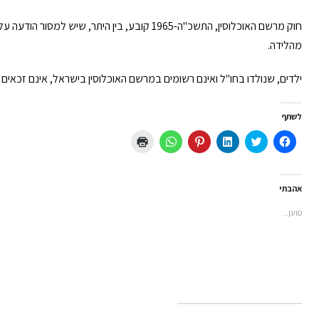
מהלידה.
ילדים, שנולדו בחו"ל ואינם רשומים במרשם האוכלוסין בישראל, אינם זכאי
לשתף
לחיצה
לחצו
לחצו
לחץ
לחיצה
לחצו
לשיתוף
כדי
כדי
כדי
לשיתוף
כדי
בפייסבוק
לשתף
לשתף
לשתף
ב-
להדפיס
(נפתח
בטוויטר
ב
ב-
WhatsApp
(נפתח
בחלון
(נפתח
LinkedIn
Pinterest
(נפתח
בחלון
חדש)
בחלון
(נפתח
(נפתח
בחלון
חדש)
אהבתי
חדש)
בחלון
בחלון
חדש)
חדש)
חדש)
טוען...