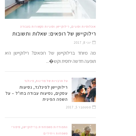
אוכלוסיות וסוגים
,
רילוקיישן וסוגיות הקשורות בעבודה
רילוקיישן של רופאים: שאלות ותשובות
יוני 8, 2017
מה מיוחד ברילוקיישן של רופאים? רילוקיישן היא
תופעה חדשה יחסית וקש�...
על תרבויות של מדינות
,
פינלנד
רילוקיישן לפינלנד, נסיעות
עסקים, נסיעות עבודה בחו"ל – על
השפה הפינית
ספטמבר 5, 2017
התמודדות משפחתית ברילוקיישן
,
סיפורי
משפחות ויחידים