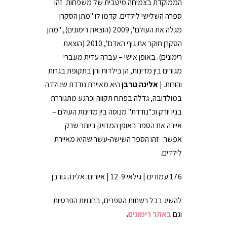
הממוקדת בצמיחה מיטבית של משפחות. זהו
ספרה השלישי לילדים. קדמו לו "מתן הסקרן
מגלה את העולם", 2009 (הוצאת רימונים), "מתן
הסקרן חוקר את גוף האדם", 2010 (הוצאת
רימונים). באופן אישי – עברה עדית מעברי
מגורים בין מדינות, הן בילדות והן בתקופת בגרות
והורות. |
אלינה גורבן
היא מאיירת נודדת שנולדה
במולדובה, גדלה בפתח תקווה וכרגע מתגוררת
בניו יורק וכ"נודדת" מנוסה בין מדינות העולם –
איירה את הספר באופן המדויק ביותר שרק
אפשר. זהו הספר השישה-עשר שהיא מאיירת
לילדים.
176 עמודים | גילאי 12-9 | איורים: אלינה גורבן
להשיג בכל רשתות הספרים, בחנויות הפרטיות
וגם
באתר רימונים
.