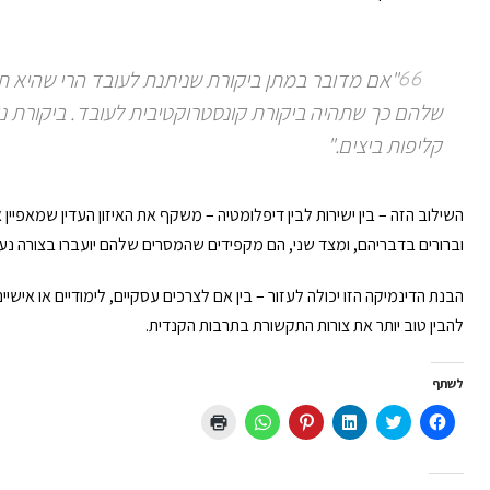
"אם מדובר במתן ביקורת שניתנת לעובד הרי שהיא תה
שלהם כך שתהיה ביקורת קונסטרוקטיבית לעובד. ביקורת ני
קליפות ביצים."
השילוב הזה – בין ישירות לבין דיפלומטיה – משקף את האיזון העדין שמאפיי
וברורים בדבריהם, ומצד שני, הם מקפידים שהמסרים שלהם יועברו בצורה נע
הבנת הדינמיקה הזו יכולה לעזור – בין אם לצרכים עסקיים, לימודיים או אישיים
להבין טוב יותר את צורות התקשורת בתרבות הקנדית.
לשתף
לחיצה
לחצו
לחצו
לחץ
לחיצה
לחצו
לשיתוף
כדי
כדי
כדי
לשיתוף
כדי
בפייסבוק
לשתף
לשתף
לשתף
ב-
להדפיס
(נפתח
בטוויטר
ב
ב-
WhatsApp
(נפתח
בחלון
(נפתח
LinkedIn
Pinterest
(נפתח
בחלון