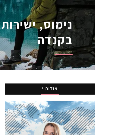
נימוס, ישירות
בקנדה
אודותיי