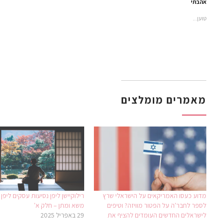
חדש)
בחלון
(נפתח
(נפתח
בחלון
חדש)
אהבתי
חדש)
בחלון
בחלון
חדש)
חדש)
חדש)
טוען...
מאמרים מומלצים
מדוע כעסו האמריקאים על הישראלי שרץ
רילוקיישן ליפן נסיעות עסקים ליפן 
לספר לחבר'ה על הפטור מוויזה? וטיפים
משא ומתן – חלק א'
לישראלים החדשים העומדים להציף את
29 באפריל 2025