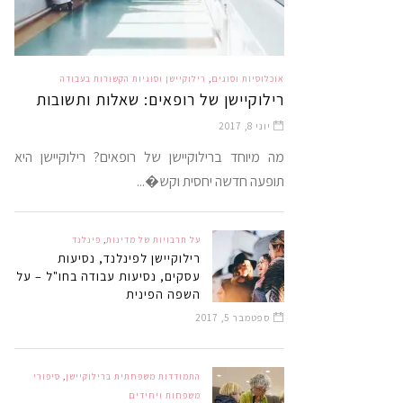
אוכלוסיות וסוגים
,
רילוקיישן וסוגיות הקשורות בעבודה
רילוקיישן של רופאים: שאלות ותשובות
יוני 8, 2017
מה מיוחד ברילוקיישן של רופאים? רילוקיישן היא
תופעה חדשה יחסית וקש�...
על תרבויות של מדינות
,
פינלנד
רילוקיישן לפינלנד, נסיעות
עסקים, נסיעות עבודה בחו"ל – על
השפה הפינית
ספטמבר 5, 2017
התמודדות משפחתית ברילוקיישן
,
סיפורי
משפחות ויחידים