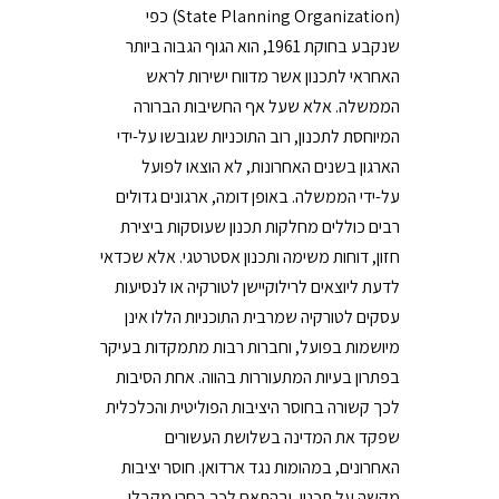
(State Planning Organization) כפי
שנקבע בחוקת 1961, הוא הגוף הגבוה ביותר
האחראי לתכנון אשר מדווח ישירות לראש
הממשלה. אלא שעל אף החשיבות הברורה
המיוחסת לתכנון, רוב התוכניות שגובשו על-ידי
הארגון בשנים האחרונות, לא הוצאו לפועל
על-ידי הממשלה. באופן דומה, ארגונים גדולים
רבים כוללים מחלקות תכנון שעוסקות ביצירת
חזון, דוחות משימה ותכנון אסטרטגי. אלא שכדאי
לדעת ליוצאים לרילוקיישן לטורקיה או לנסיעות
עסקים לטורקיה שמרבית התוכניות הללו אינן
מיושמות בפועל, וחברות רבות מתמקדות בעיקר
בפתרון בעיות המתעוררות בהווה. אחת הסיבות
לכך קשורה בחוסר היציבות הפוליטית והכלכלית
שפקד את המדינה בשלושת העשורים
האחרונים, במהומות נגד ארדואן. חוסר יציבות
מקשה על תכנון, ובהתאם לכך בחרו מקבלי