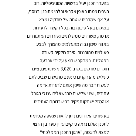
בהעדר תכנון יעיל ברשויות המוניציפליות. רוב
הערים צמחו באופן אקראי ובלתי מתוכנן. בנוסף,
על אף שמרבית שטחה של טורקיה נמצא
במיקום בעל סיכון גבוה בכל הקשור לרעידות
אדמה, משרדים ממשלתיים ואזרחים המתגוררים
באזורי סיכון גבוה מתעלמים מהצורך לבצע
פעילויות מתוכננות. סיבה חלקית קשורה
בפטליזם. במחקר שבוצע על ידי ארבעה
חוקרים טורקים בקרב 3,020 משתתפים, ציינו
כשליש מהנחקרים כי אינם מרגישים שביכולתם
לעשות דבר מה שיכין אותם לרעידת אדמה
עתידית, ושני שלישים מהנשאלים ענו כי הגורל
או המזל ישחקו תפקיד בהישרדותם העתידית.
בעשורים האחרונים ניתן לראות שאיפה מסוימת
לתכנון אולם נראה כי קיים עדיין פער בין הרצוי
למצוי. לדוגמה, "ארגון התכנון הממלכתי"