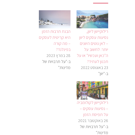
רילוקיישן ליוון,
הבנת תרבות הזמן
נסיעות עסקים ליוון
היא קריטית לעסקים
– לאן נוטים היוונים
– מה קורה
יותר: לחשוב על
בפינלנד?
ה"כאן ועכשיו" או על
28 במרץ 2023
תכנון לעתיד?
ב-"על תרבויות של
23 באוגוסט 2022
מדינות"
ב-"יוון"
רילוקיישן לקולומביה
– נסיעות עסקים –
על תפיסת הזמן
26 באוקטובר 2021
ב-"על תרבויות של
מדינות"