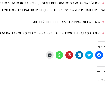
◄
הגידול באוכלוסייה בשנים האחרונות ותחושות הניכור ביישובים הגדולים יו
השכנים וחוסר הידיעה שאפשר לבטוח בהם, נוגדים את הערכים המסורתיים.
◄
שש-בש הוא המשחק הלאומי, בבתים ובטברנות.
◄
היוונים המבוגרים חוששים שהדור הצעיר נעשה אירופי מדי ומאבד את הכבוד
לשתף
לחיצה
לחצו
לחצו
לחץ
לחיצה
לחצו
לשיתוף
כדי
כדי
כדי
לשיתוף
כדי
בפייסבוק
לשתף
לשתף
לשתף
ב-
להדפיס
(נפתח
בטוויטר
ב
ב-
WhatsApp
(נפתח
בחלון
(נפתח
LinkedIn
Pinterest
(נפתח
בחלון
חדש)
בחלון
(נפתח
(נפתח
בחלון
חדש)
אהבתי
חדש)
בחלון
בחלון
חדש)
חדש)
חדש)
טוען...