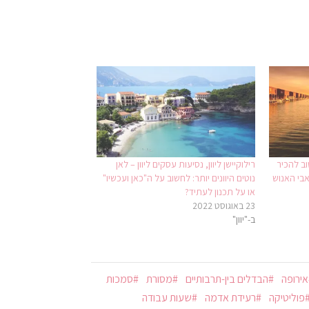
וב להכיר
רילוקיישן ליוון, נסיעות עסקים ליוון – לאן
אבי האנוש
נוטים היוונים יותר: לחשוב על ה"כאן ועכשיו"
או על תכנון לעתיד?
23 באוגוסט 2022
ב-"יוון"
אירופה
הבדלים בין-תרבותיים
מסורת
סמכות
פוליטיקה
רעידת אדמה
שעות עבודה