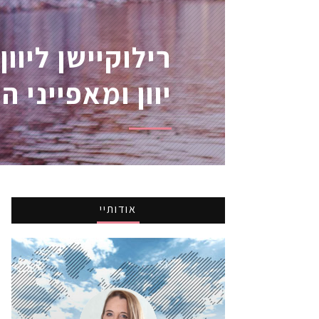
רילוקיישן ליוו
יוון ומאפייני 
אודותיי