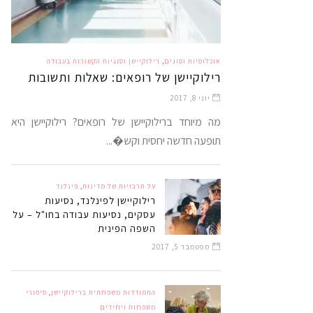
אוכלוסיות וסוגים
,
רילוקיישן וסוגיות הקשורות בעבודה
רילוקיישן של רופאים: שאלות ותשובות
יוני 8, 2017
מה מיוחד ברילוקיישן של רופאים? רילוקיישן היא
תופעה חדשה יחסית וקש�...
על תרבויות של מדינות
,
פינלנד
רילוקיישן לפינלנד, נסיעות
עסקים, נסיעות עבודה בחו"ל – על
השפה הפינית
ספטמבר 5, 2017
התמודדות משפחתית ברילוקיישן
,
סיפורי
משפחות ויחידים