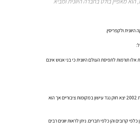
וא מאפיין בולט בחברה היוונית ומביא
יוונית ולקפריסין.
ל:
ת אלו תורמות לתפיסת העולם היוונית כי בני אנוש אינם
היוונים הם מעשנים כבדים – כ-45% מהאוכלוסייה הבוגרת מעשנת. בשנת 2002 יצא חוק נגד עישון במקומות ציבוריים אך הוא
לפי קרובים והן כלפי חברים. ניתן לראות יוונים רבים