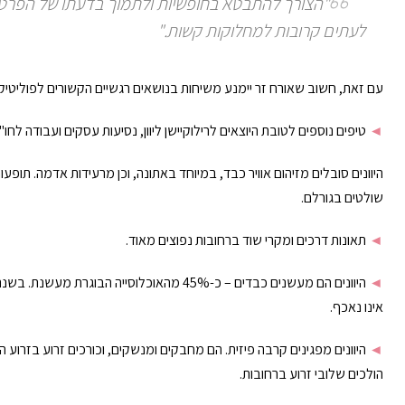
"הצורך להתבטא בחופשיות ולתמוך בדעתו של הפרט, ה
לעתים קרובות למחלוקות קשות."
עם זאת, חשוב שאורח זר יימנע משיחות בנושאים רגשיים הקשורים לפוליטיקה ה
◄
טיפים נוספים לטובת היוצאים לרילוקיישן ליוון, נסיעות עסקים ועבודה לחו"
היוונים סובלים מזיהום אוויר כבד, במיוחד באתונה, וכן מרעידות אדמה. תופעו
שולטים בגורלם.
◄
תאונות דרכים ומקרי שוד ברחובות נפוצים מאוד.
◄
אינו נאכף.
◄
היוונים מפגינים קרבה פיזית. הם מחבקים ומנשקים, וכורכים זרוע בזרוע הן כ
הולכים שלובי זרוע ברחובות.