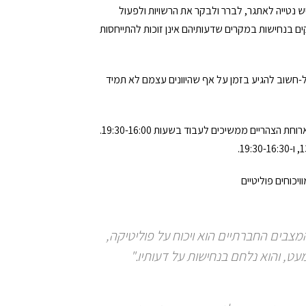
 יש נטייה לאתגר, לברר ולבקר את הרשויות ולפעול
קים בנחישות במקרים שדעותיהם אינן זוכות להתייחסות
ו"ל-חשוב להגיע בזמן על אף שהיוונים עצמם לא תמיד
שבוע העבודה ביוון הוא בימים שני עד שישי, בשעות 13:30­-8:00, ולאחר ארוחת הצהריים ממשיכים לעבוד בשעות 19:30­-16:00.
ויכוחים פוליטיים
צבים החברתיים הוא ויכוח על פוליטיקה,
ט, והוא נלחם בנחישות על דעותיו."