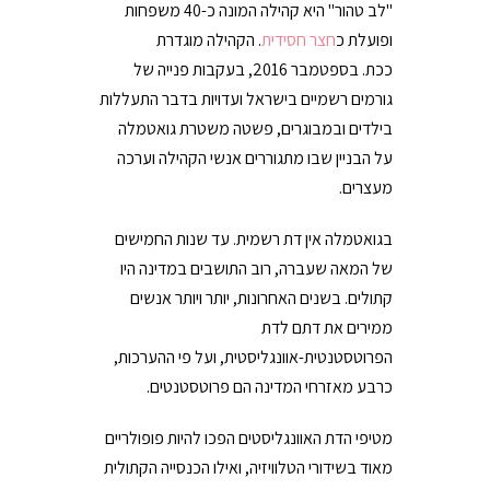
"לב טהור" היא קהילה המונה כ-40 משפחות
ופועלת כ
חצר חסידית
. הקהילה מוגדרת
ככת. בספטמבר 2016, בעקבות פנייה של
גורמים רשמיים בישראל ועדויות בדבר התעללות
בילדים ובמבוגרים, פשטה משטרת גואטמלה
על הבניין שבו מתגוררים אנשי הקהילה וערכה
מעצרים.
בגואטמלה אין דת רשמית. עד שנות החמישים
של המאה שעברה, רוב התושבים במדינה היו
קתולים. בשנים האחרונות, יותר ויותר אנשים
ממירים את דתם לדת
הפרוטסטנטית-אוונגליסטית, ועל פי ההערכות,
כרבע מאזרחי המדינה הם פרוטסטנטים.
מטיפי הדת האוונגליסטים הפכו להיות פופולריים
מאוד בשידורי הטלוויזיה, ואילו הכנסייה הקתולית