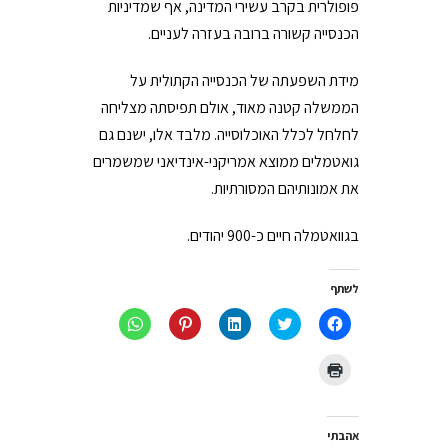
פופולרית בקרב עשירי המדינה, אף שמדיניות
הכנסייה קשורה ברובה בעזרה לעניים.
מידת השפעתה של הכנסייה הקתולית על
הממשלה קטנה מאוד, אולם תפיסתה מצליחה
לחלחל לכלל האוכלוסייה. מלבד אלו, ישנם גם
גואטמלים ממוצא אמריקני-אינדיאני שמשמרים
את אמונותיהם המסורתיות.
בגוואטמלה חיים כ-900 יהודים.
לשתף
לחיצה
לחצו
לחצו
לחץ
לחיצה
לשיתוף
כדי
כדי
כדי
לשיתוף
בפייסבוק
לשתף
לשתף
לשתף
ב-
(נפתח
בטוויטר
ב
ב-
WhatsApp
לחצו
בחלון
(נפתח
LinkedIn
Pinterest
(נפתח
כדי
חדש)
בחלון
(נפתח
(נפתח
בחלון
להדפיס
חדש)
בחלון
בחלון
חדש)
(נפתח
חדש)
חדש)
בחלון
חדש)
אהבתי