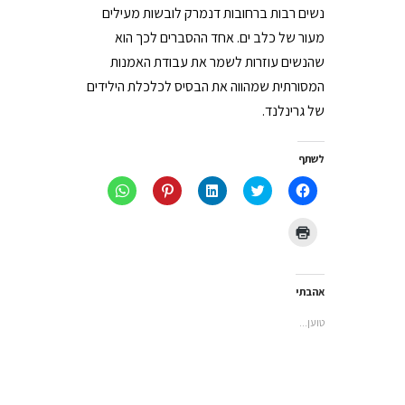
נשים רבות ברחובות דנמרק לובשות מעילים
מעור של כלב ים. אחד ההסברים לכך הוא
שהנשים עוזרות לשמר את עבודת האמנות
המסורתית שמהווה את הבסיס לכלכלת הילידים
של גרינלנד.
לשתף
לחיצה
לחצו
לחצו
לחץ
לחיצה
לשיתוף
כדי
כדי
כדי
לשיתוף
בפייסבוק
לשתף
לשתף
לשתף
ב-
(נפתח
בטוויטר
ב
ב-
WhatsApp
לחצו
בחלון
(נפתח
LinkedIn
Pinterest
(נפתח
כדי
חדש)
בחלון
(נפתח
(נפתח
בחלון
להדפיס
חדש)
בחלון
בחלון
חדש)
(נפתח
חדש)
חדש)
בחלון
חדש)
אהבתי
טוען...