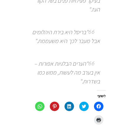
בעיקר פעילויות פנים בשל הקור
העז."
"בריסל היא בירת היהלומים
אבל מעבר לכך היא משעממת."
"הערים הבלגיות אפורות –
אין בערב מה לעשות, ממש כמו
בשדרות."
לשתף
לחיצה
לחצו
לחצו
לחץ
לחיצה
לשיתוף
כדי
כדי
כדי
לשיתוף
בפייסבוק
לשתף
לשתף
לשתף
ב-
(נפתח
בטוויטר
ב
ב-
WhatsApp
לחצו
בחלון
(נפתח
LinkedIn
Pinterest
(נפתח
כדי
חדש)
בחלון
(נפתח
(נפתח
בחלון
להדפיס
חדש)
בחלון
בחלון
חדש)
(נפתח