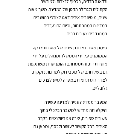
ולדאגה הדדית, בכפוף לנצרות ולמורשת
הקתולית ולגודלה הקטן של המדינה. משך מאות
שנים, מיסיונרים אירים דאגו לצורכי התושבים
במדינות המתפתחות, וכיום הם נעזרים
במתנדבים צעירים רבים.
קיימת מסורת ארוכת שנים של מוסדות צדקה
הממומנים על-ידי הממשלה ומנוהלים על-ידי
מוסדות דת, והתמסרותם ההומניטרית משתקפת
גם בשליחתם של כוכבי רוק למדינות נזקקות,
לצורך גיוס תרומות במטרה לסייע לצרכים
גלובליים.
המעבר ממדינה ענייה למדינה עשירה
והיקלעותה מחדש למשבר הכלכלי בתוך
עשורים ספורים, יצרה אמביוולנטיות בקרב
האירים בכל הקשור לעושר ולכסף, ומכאן גם