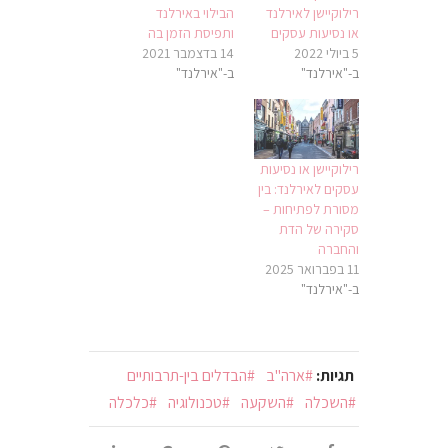
רילוקיישן לאירלנד
הבילוי באירלנד
או נסיעות עסקים
ותפיסת הזמן בה
5 ביולי 2022
14 בדצמבר 2021
ב-"אירלנד"
ב-"אירלנד"
רילוקיישן או נסיעות
עסקים לאירלנד: בין
מסורת לפתיחות –
סקירה של הדת
והחברה
11 בפברואר 2025
ב-"אירלנד"
תגיות:
ארה"ב
הבדלים בין-תרבותיים
השכלה
השקעה
טכנולוגיה
כלכלה