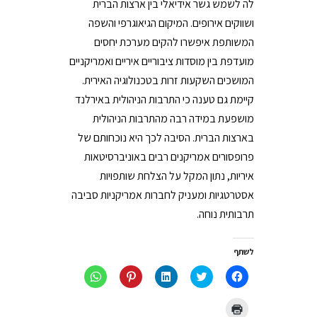
לה לשמש גשר אידיאלי בין ארצות הברית
ושווקים אירופים. המיקום הגיאוגרפי והשפה
המשותפת איפשרו להקים מערכת יחסים
מועדפת בין מוסדות ציבוריים איריים ואמריקניים
המושכים השקעות זרות בטכנולוגיה האירית.
קיימת גם טענה כי התרבות הניהולית באירלנד
מושפעת במידה רבה מהתרבות הניהולית
בארצות הברית. הסיבה לכך היא נוכחותם של
פרופסורים אמריקנים רבים באוניברסיטאות
איריות, נתון המקל על הצלחת שותפויות
אסטרטגיות ומעניק לחברות אמריקניות סביבה
תרבותית נוחה.
לשתף
לחיצה
לחצו
לחצו
לחץ
לחיצה
לשיתוף
כדי
כדי
כדי
לשיתוף
בפייסבוק
לשתף
לשתף
לשתף
ב-
(נפתח
בטוויטר
ב
ב-
WhatsApp
לחצו
בחלון
(נפתח
LinkedIn
Pinterest
(נפתח
כדי