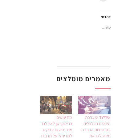
חדש)
בחלון
(נפתח
(נפתח
בחלון
להדפיס
חדש)
בחלון
בחלון
חדש)
(נפתח
חדש)
חדש)
בחלון
חדש)
אהבתי
טוען...
מאמרים מומלצים
אירלנד ומערכת
מה עושים
היחסים הכלכלית
ברילוקיישן לאירלנד
עם ארצות הברית –
או בנסיעות עסקים
מידע לקראת
למדינה? על תרבות