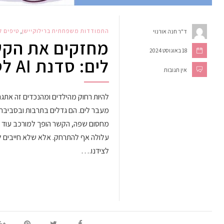
התמודדות משפחתית ברילוקיישן
,
טיפים ל
ד"ר חנה אורנוי
מחזקים את הקש
18 באוגוסט 2024
לים: סדנת AI לסבתות ולסבים
אין תגובות
להיות רחוק מהילדים ומהנכדים זה את
מעבר לים. הם גדלים בתרבות ובסביבה 
מחסום שפה, הקשר הופך למורכב עוד יו
עלולה אף להתרחק. אלא שלא חייבים ל
לצידנו.…