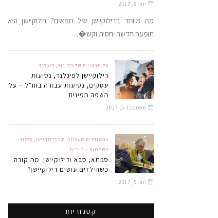
יוני 8, 2017
מה מיוחד ברילוקיישן של רופאים? רילוקיישן היא
תופעה חדשה יחסית וקש�...
על תרבויות של מדינות
,
פינלנד
רילוקיישן לפינלנד, נסיעות
עסקים, נסיעות עבודה בחו"ל – על
השפה הפינית
ספטמבר 5, 2017
התמודדות משפחתית ברילוקיישן
,
סיפורי
משפחות ויחידים
סבתא, סבא ורילוקיישן: מה קורה
כשהילדים עושים רילוקיישן?
יוני 5, 2017
קטגוריות