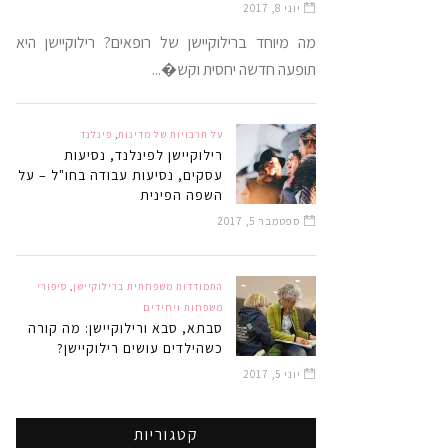
יוני 8, 2017
מה מיוחד ברילוקיישן של רופאים? רילוקיישן היא
תופעה חדשה יחסית וקש�...
על תרבויות של מדינות
,
פינלנד
רילוקיישן לפינלנד, נסיעות
עסקים, נסיעות עבודה בחו"ל – על
השפה הפינית
ספטמבר 5, 2017
התמודדות משפחתית ברילוקיישן
,
סיפורי
משפחות ויחידים
סבתא, סבא ורילוקיישן: מה קורה
כשהילדים עושים רילוקיישן?
יוני 5, 2017
קטגוריות