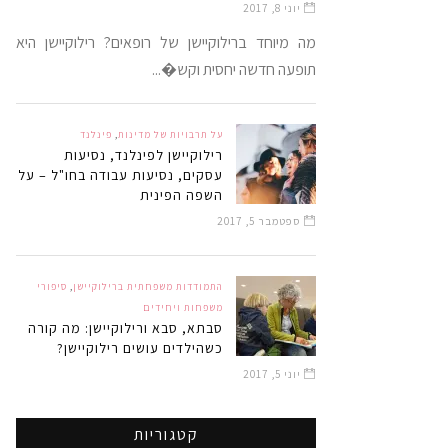
יוני 8, 2017
מה מיוחד ברילוקיישן של רופאים? רילוקיישן היא
תופעה חדשה יחסית וקש�...
על תרבויות של מדינות
,
פינלנד
רילוקיישן לפינלנד, נסיעות
עסקים, נסיעות עבודה בחו"ל – על
השפה הפינית
ספטמבר 5, 2017
התמודדות משפחתית ברילוקיישן
,
סיפורי
משפחות ויחידים
סבתא, סבא ורילוקיישן: מה קורה
כשהילדים עושים רילוקיישן?
יוני 5, 2017
קטגוריות