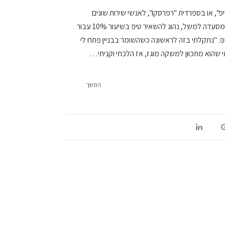
", או בספרדית "רפרסקו", לאנשי שירות שונים
תמורת מילוי תפקידם ולו באופן חלקי. במסעדה למשל, נהוג להשאיר טיפ בשיעור 10% עבור
יפ. "נתקלתי בזה לראשונה כשהשומר בבניין פתח לי
שהוא מתכוון למשקה מוגז, אז הלכתי וקניתי…
המשך