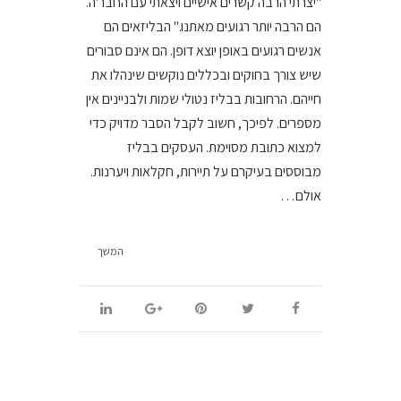
"יצרתי הרבה קשרים אישיים ויצאתי עם החבר'ה.
הם הרבה יותר רגועים מאתנו." הבליזאים הם
אנשים רגועים באופן יוצא דופן. הם אינם סבורים
שיש צורך בחוקים ובכללים נוקשים שינהלו את
חייהם. הרחובות בבליז נטולי שמות ולבניינים אין
מספרים. לפיכך, חשוב לקבל הסבר מדויק כדי
למצוא כתובת מסוימת. העסקים בבליז
מבוססים בעיקרם על תיירות, חקלאות ויערנות.
אולם…
המשך