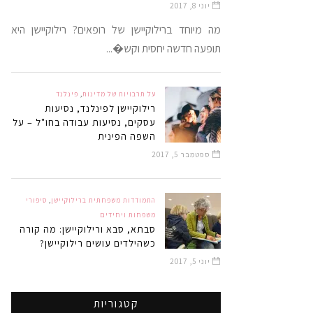
יוני 8, 2017
מה מיוחד ברילוקיישן של רופאים? רילוקיישן היא
תופעה חדשה יחסית וקש�...
על תרבויות של מדינות
,
פינלנד
רילוקיישן לפינלנד, נסיעות
עסקים, נסיעות עבודה בחו"ל – על
השפה הפינית
ספטמבר 5, 2017
התמודדות משפחתית ברילוקיישן
,
סיפורי
משפחות ויחידים
סבתא, סבא ורילוקיישן: מה קורה
כשהילדים עושים רילוקיישן?
יוני 5, 2017
קטגוריות