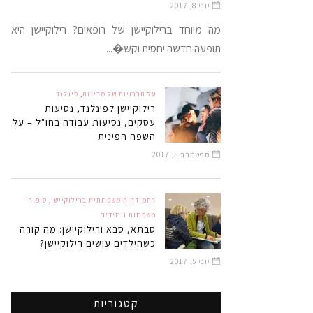
יוני 8, 2017
מה מיוחד ברילוקיישן של רופאים? רילוקיישן היא
תופעה חדשה יחסית וקש�...
על תרבויות של מדינות
,
פינלנד
רילוקיישן לפינלנד, נסיעות
עסקים, נסיעות עבודה בחו"ל – על
השפה הפינית
ספטמבר 5, 2017
התמודדות משפחתית ברילוקיישן
,
סיפורי
משפחות ויחידים
סבתא, סבא ורילוקיישן: מה קורה
כשהילדים עושים רילוקיישן?
יוני 5, 2017
קטגוריות