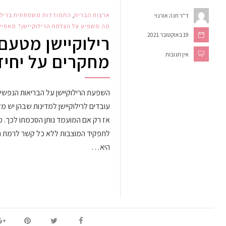
ארצות הברית
,
התמודדות משפחתית ברילו
ד"ר חנה אורנוי
מה משפיע על הצלחת הרילוקיישן? מאפייני
19 באוקטובר 2021
רילוקיישן מטעם 
מחקרים על יחיד
אין תגובות
השפעת הרילוקיישן על הבריאות הנפשי
עובדים לרילוקיישן למדינות שבהן יש מל
אז רק אם המועמד נותן הסכמתו לכך. מו
לתפקיד המוצבות ללא כל קשר לרמת הסי
היא…