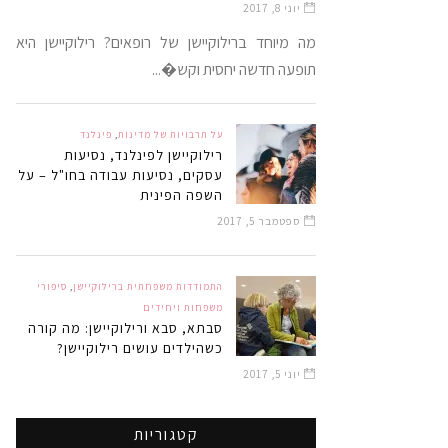
יוני 8, 2017
מה מיוחד ברילוקיישן של רופאים? רילוקיישן היא
תופעה חדשה יחסית וקש�...
על תרבויות של מדינות
,
פינלנד
רילוקיישן לפינלנד, נסיעות
עסקים, נסיעות עבודה בחו"ל – על
השפה הפינית
ספטמבר 5, 2017
התמודדות משפחתית ברילוקיישן
,
סיפורי
משפחות ויחידים
סבתא, סבא ורילוקיישן: מה קורה
כשהילדים עושים רילוקיישן?
יוני 5, 2017
קטגוריות