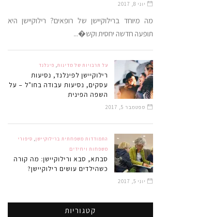
יוני 8, 2017
מה מיוחד ברילוקיישן של רופאים? רילוקיישן היא
תופעה חדשה יחסית וקש�...
על תרבויות של מדינות
,
פינלנד
רילוקיישן לפינלנד, נסיעות
עסקים, נסיעות עבודה בחו"ל – על
השפה הפינית
ספטמבר 5, 2017
התמודדות משפחתית ברילוקיישן
,
סיפורי
משפחות ויחידים
סבתא, סבא ורילוקיישן: מה קורה
כשהילדים עושים רילוקיישן?
יוני 5, 2017
קטגוריות