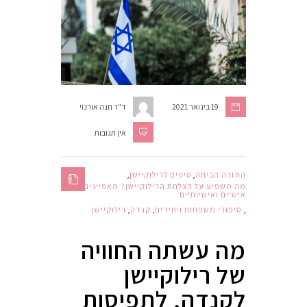
19 בינואר 2021
ד"ר חנה אורנוי
אין תגובות
החזרה הביתה
,
טיפים לרילוקיישן
,
מה משפיע על הצלחת הרילוקיישן? מאפיינים
אישיים ואישיותיים
,
סיפורי משפחות ויחידים
,
קנדה
,
רילוקיישן
מה עשתה החוויה
של רילוקיישן
לקנדה, לתפיסות