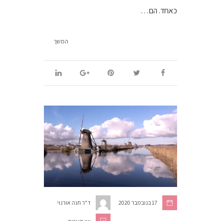
כאחד. הם…
המשך
17 בנובמבר 2020
ד"ר חנה אורנוי