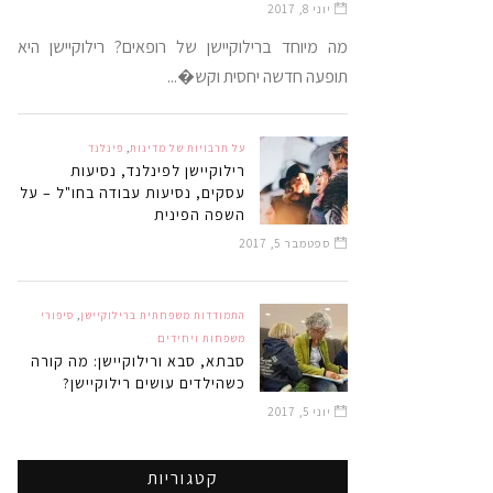
יוני 8, 2017
מה מיוחד ברילוקיישן של רופאים? רילוקיישן היא
תופעה חדשה יחסית וקש�...
על תרבויות של מדינות
,
פינלנד
רילוקיישן לפינלנד, נסיעות
עסקים, נסיעות עבודה בחו"ל – על
השפה הפינית
ספטמבר 5, 2017
התמודדות משפחתית ברילוקיישן
,
סיפורי
משפחות ויחידים
סבתא, סבא ורילוקיישן: מה קורה
כשהילדים עושים רילוקיישן?
יוני 5, 2017
קטגוריות