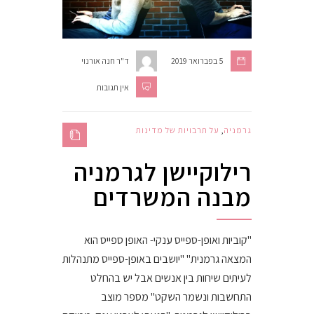
5 בפברואר 2019
ד"ר חנה אורנוי
אין תגובות
גרמניה
,
על תרבויות של מדינות
רילוקיישן לגרמניה
מבנה המשרדים
"קוביות ואופן-ספייס ענקי- האופן ספייס הוא
המצאה גרמנית" "יושבים באופן-ספייס מתנהלות
לעיתים שיחות בין אנשים אבל יש בהחלט
התחשבות ונשמר השקט" מספר מוצב