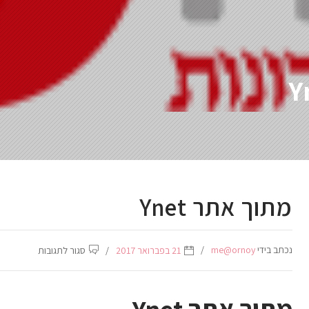
מתוך אתר Ynet
נכתב בידי
me@ornoy
על
21 בפברואר 2017
סגור לתגובות
מתוך
אתר
Ynet