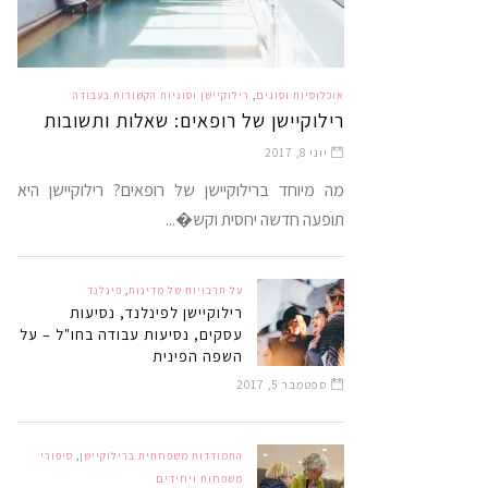
אוכלוסיות וסוגים
,
רילוקיישן וסוגיות הקשורות בעבודה
רילוקיישן של רופאים: שאלות ותשובות
יוני 8, 2017
מה מיוחד ברילוקיישן של רופאים? רילוקיישן היא
תופעה חדשה יחסית וקש�...
על תרבויות של מדינות
,
פינלנד
רילוקיישן לפינלנד, נסיעות
עסקים, נסיעות עבודה בחו"ל – על
השפה הפינית
ספטמבר 5, 2017
התמודדות משפחתית ברילוקיישן
,
סיפורי
משפחות ויחידים