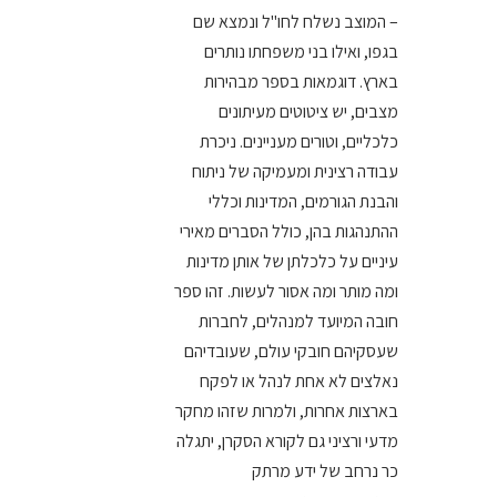
– המוצב נשלח לחו"ל ונמצא שם
בגפו, ואילו בני משפחתו נותרים
בארץ. דוגמאות בספר מבהירות
מצבים, יש ציטוטים מעיתונים
כלכליים, וטורים מעניינים. ניכרת
עבודה רצינית ומעמיקה של ניתוח
והבנת הגורמים, המדינות וכללי
ההתנהגות בהן, כולל הסברים מאירי
עיניים על כלכלתן של אותן מדינות
ומה מותר ומה אסור לעשות. זהו ספר
חובה המיועד למנהלים, לחברות
שעסקיהם חובקי עולם, שעובדיהם
נאלצים לא אחת לנהל או לפקח
בארצות אחרות, ולמרות שזהו מחקר
מדעי ורציני גם לקורא הסקרן, יתגלה
כר נרחב של ידע מרתק